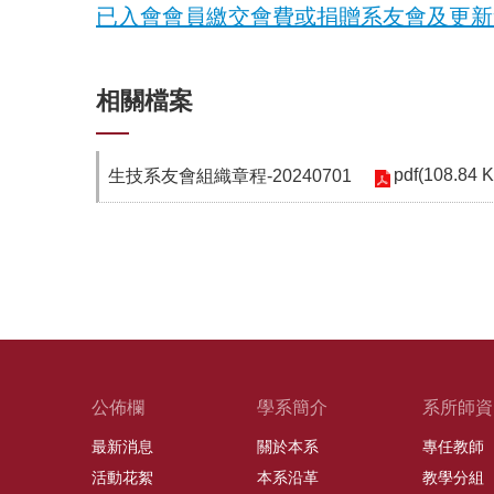
已入會會員繳交會費或捐贈系友會及更新
相關檔案
pdf(108.84 
生技系友會組織章程-20240701
公佈欄
學系簡介
系所師資
最新消息
關於本系
專任教師
活動花絮
本系沿革
教學分組