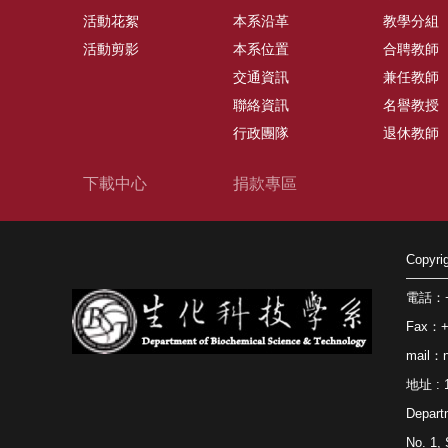
活動花絮
本系沿革
教學分組
活動剪影
本系位置
合聘教師
交通資訊
兼任教師
聯絡資訊
名譽教授
行政團隊
退休教師
下載中心
捐款專區
Copy
電話：+8
Fax：+8
mail：n
地址 
Depart
No. 1, 