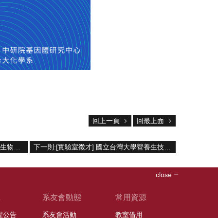
回上一頁
回最上面
上一則:[榮譽榜] 賀! 本系合成生物學與生物製造研究室吳亘承副教授，指導本系陳玟嘉、王瑞祺、游勝愷、陳政良、高煜函等研究生，發表科研成果於 Advanced Functional Materials (IF 19.92) 國際期刊
下一則:[實驗室徵才] 國立台灣大學營養生技研究室誠徵博士後研究員
close
班
系友會動態
常用資源
課程公告
系友會活動
教室借用