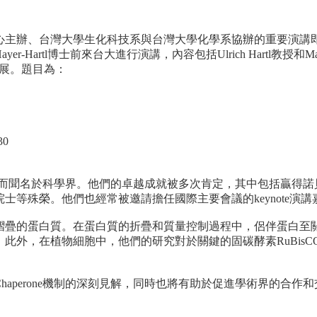
心主辦、
台灣大學生化科技系與台灣大學化學系協辦的重要演講
ajit Hayer-Hartl博士前來台大進行演講，內容包括Ulri
ch Hartl教授和M
展。題目為：
30
而聞名於科學界。他們的卓越成就被多次肯定，
其中包括贏得諾貝爾獎風
院士等殊榮。
他們也經常被邀請擔任國際主要會議的keynote演講
摺疊的蛋白質。
在蛋白質的折疊和質量控制過程中，侶伴蛋白至
。此外，在植物細胞中，
他們的研究對於關鍵的固碳酵素RuBis
eron
e機制的深刻見解，同時也將有助於促進學術界的合作和