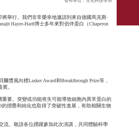
發布單位：生化科技學系
即將舉行。
我們非常榮幸地邀請到來自德國馬克斯·
anajit Hayer-Hartl博士多年來對侶伴蛋白（Chaperon
向標Lasker Award和Breakthrough Prize等，
嘉賓。
關重要。
突變或功能喪失可能導致細胞內異常蛋白的
CO的摺疊和純化也取得
了突破性進展，有助相關生物
交流。
敬請各位踴躍參加此次演講，共同體驗科學