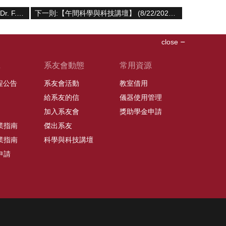
上一則:【學術演講】(9/8/2023) Prof. Dr. F. Ulrich Hartl & Dr. Manajit Hayer-Hartl -「Spellbound by Molecular Chaperones」
下一則:【午間科學與科技講壇】 (8/22/2023) Leo Chan Ph.D. & 卓煥傑博士 -「10x Genomics新知與台大整合型生醫重點 技術平台服務介紹」
close
班
系友會動態
常用資源
課程公告
系友會活動
教室借用
給系友的信
儀器使用管理
加入系友會
獎助學金申請
業指南
傑出系友
業指南
科學與科技講壇
申請