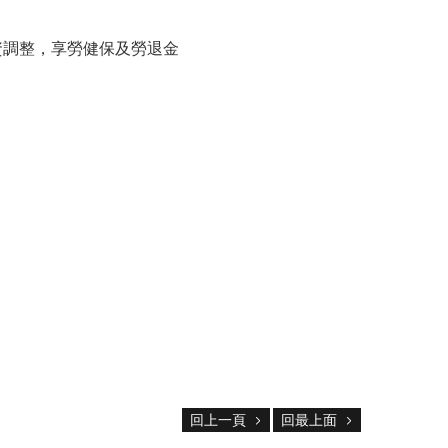
資調整，享勞健保及勞退金
回上一頁
回最上面