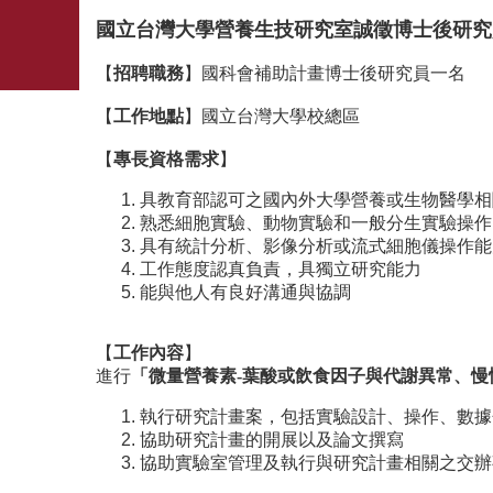
國立台灣大學營養生技研究室誠徵博士後研究
【
招聘職務
】國科會補助計畫博士後研究員一名
【
工作地點
】國立台灣大學校總區
【
專長資格需求
】
具教育部認可之國內外大學營養或生物醫學相
熟悉細胞實驗、動物實驗和一般分生實驗操作
具有統計分析、影像分析或流式細胞儀操作能
工作態度認真負責，具獨立研究能力
能與他人有良好溝通與協調
【
工作內容
】
進行
「微量營養素
-
葉酸或飲食因子與代謝異常、慢
執行研究計畫案，包括實驗設計、操作、數據
協助研究計畫的開展以及論文撰寫
協助實驗室管理及執行與研究計畫相關之交辦