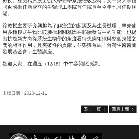
資
教授。
在受聘於波士頓大學醫學系擔任教授時，
受中央大學禮
源
聘返國擔任新成立的生醫理工學院首任院長至今年七月
任期屆
滿。
下
載
徐教授主要研究興趣為了解癌症的起源及其生長機理，
率先使
中
用多種模式生物比較腫瘤相關基因在胚胎發育中的功能，
也提
心
出抗癌新方向從系統生物學的角度看待患病組織與整個身體之
間
的相互作用，具突破性的貢獻，並榮獲首屆「
台灣生醫醫藥
捐
發展基金會」生醫講座。
款
專
歡迎大家，在週五（12/18）中午參與此演講。
區
回
首
上版日期：2020-12-11
頁
臺
回上一頁
回最上面
大
首
頁
生
科