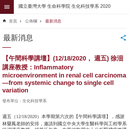
跳到主要內容區塊
國立臺灣大學 生命科學院 生化科技學系 2020
進
階
首頁
公佈欄
最新消息
搜
尋
最新消息
公
佈
欄
【午間科學講壇】(12/18/2020， 週五) 徐沺
學
講座教授：Inflammatory
系
microenvironment in renal cell carcinoma
簡
—from systemic change to single cell
介
variation
系
所
發布單位：生化科技學系
師
資
週五（12/18/2020）本學期第六次的【
午間科學講壇】，感謝
林𤩹鳳老師的安排，
邀請到國立中央大學生醫科學與工程學系
高