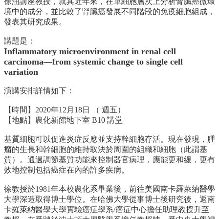
徐沺講座教授，
就其近年來，在單細胞層次上分析腎臟癌微環
中
境中的成分，
並比較了腎臟癌發展不同階段的免疫細胞組成，
生
發表其研究成果。
專
區
講題是：
Inflammatory microenvironment in renal cell
大
carcinoma—from systemic change to single cell
學
variation
部
碩
演講安排詳情如下：
博
【時間】2020年12月18日 （ 週五）
士
【地點】農化新館地下室 B10 講堂
班
基質細胞可以促進炎症反應並支持幹細胞存活。現在發現，
腫
系
瘤的生長和幹細胞的維持取決於周圍的組織和細胞（此謂基
友
質）。
通過調節基質功能來控制器官病理，應能更和緩，
更有
會
效地控制包括癌症在內的許多疾病。
動
態
徐教授於1981年本校農化系畢業後，
前往美國南卡羅萊納醫學
常
大學深造取得博士學位。
在哈佛大學從事博士後研究後，
返南
用
卡羅萊納醫學大學實驗癌症學系/
癌症中心擔任助理教授升至