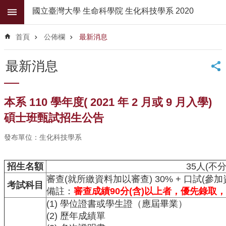
跳到主要內容區塊
國立臺灣大學 生命科學院 生化科技學系 2020
進
階
首頁
公佈欄
最新消息
搜
尋
最新消息
公
佈
欄
本系 110 學年度( 2021 年 2 月或 9 月入學)
學
碩士班甄試招生公告
系
簡
發布單位：生化科技學系
介
招生名額
35人(不分
系
所
審查(就所繳資料加以審查) 30% + 口試(參加
考試科目
師
備註：
審查成績90分(含)以上者，優先錄取
資
(1) 學位證書或學生證（應屆畢業）
(2) 歷年成績單
高