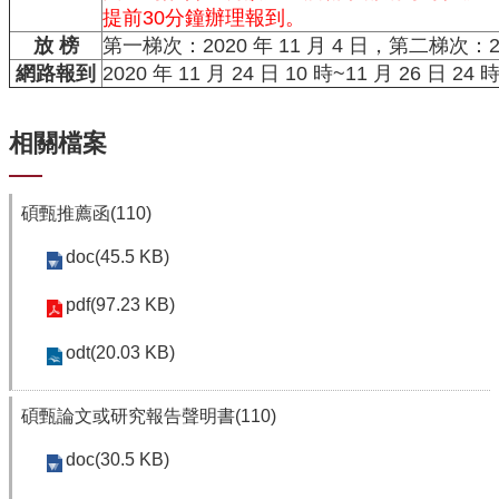
資
提前30分鐘辦理報到。
源
放 榜
第一梯次：2020 年 11 月 4 日，第二梯次：202
下
網路報到
2020 年 11 月 24 日 10 時~11 月 26 
載
中
心
相關檔案
捐
款
碩甄推薦函(110)
專
區
doc(45.5 KB)
回
pdf(97.23 KB)
首
頁
odt(20.03 KB)
臺
大
碩甄論文或研究報告聲明書(110)
首
頁
doc(30.5 KB)
生
科