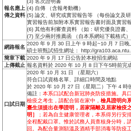
(3) 名次證明書
中
生
報名應上
(4) 自傳 （含報考動機）
專
傳之資料
(5) 論文、研究或實習報告等 （每份論文
區
實習報告前加附本系實習報告書封面及實習
(6) 其他有利審查資料 （如：研究優良證書
大
(7) 至少兩封推薦函 （自本系網站下載格式）
學
部
2020 年 9 月 30 日上午 9 時起~10 月 7
網路報名
碩士班甄試招生網址：
http://gra103.aca.ntu.
碩
簡章下載
2020 年 9 月 17 日公告於本校招生網站
博
上傳截止
報名資料於 2020 年 10 月 8 日下午5時前
士
2020 年 10 月 31 日 （星期六）
班
符合口試資格名單、詳細口時間及地點
系
於 2020 年 10 月 27 日（星期二）下午 4
友
備註：
本系口試配合新冠肺炎防疫措施。具
會
檢疫之考生，請配合留在家中，
檢具證明向
動
口試日期
臺生須提出在學證明，居家隔離及居家檢疫
態
明］
；若為自主健康管理者，本系得另行安
常
全程配戴口罩。惟於試務人員查核身分時，
用
回。為配合量測額溫及酒精手部消毒等防疫