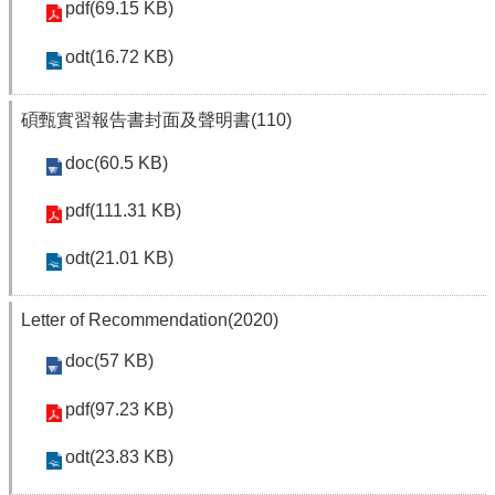
pdf(69.15 KB)
院
首
odt(16.72 KB)
頁
網
站
碩甄實習報告書封面及聲明書(110)
導
doc(60.5 KB)
覽
聯
pdf(111.31 KB)
絡
資
odt(21.01 KB)
訊
English
Letter of Recommendation(2020)
公
佈
doc(57 KB)
欄
pdf(97.23 KB)
學
系
odt(23.83 KB)
簡
介