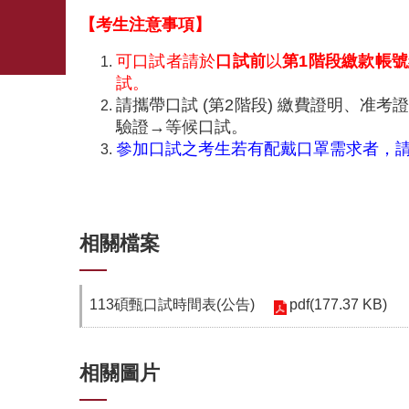
【考生注意事項】
可口試者請於
口試前
以
第1階段繳款帳號
試。
請攜帶口試 (第2階段) 繳費證明、准
驗證→等候口試。
參加口試之考生若有配戴口罩需求者，
相關檔案
pdf(177.37 KB)
113碩甄口試時間表(公告)
相關圖片