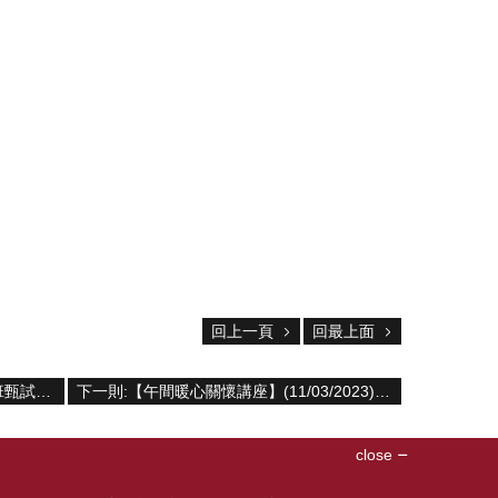
回上一頁
回最上面
上一則:生化科技學系113學年度博士班甄試入學口試時間表
下一則:【午間暖心關懷講座】(11/03/2023) 林俊毅博士 -「生技的藥廠品保之路」
close