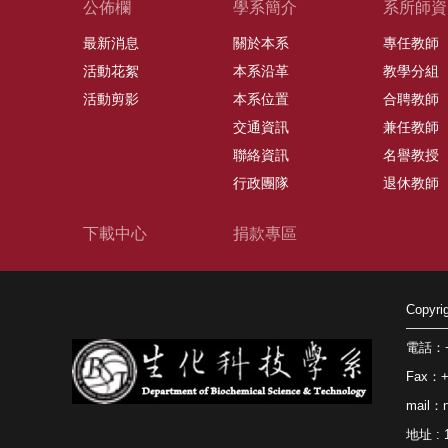
公佈欄
學系簡介
系所師資
最新消息
關於本系
專任教師
活動花絮
本系沿革
教學分組
活動剪影
本系位置
合聘教師
交通資訊
兼任教師
聯絡資訊
名譽教授
行政團隊
退休教師
下載中心
捐款專區
Copy
電話：+8
Fax：+8
mail：n
地址 