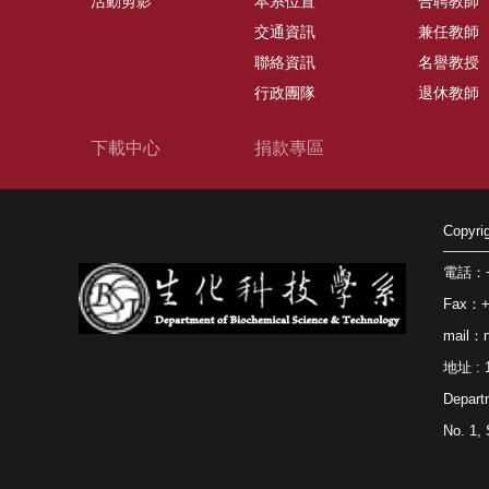
活動剪影
本系位置
合聘教師
交通資訊
兼任教師
聯絡資訊
名譽教授
行政團隊
退休教師
下載中心
捐款專區
Copy
電話：+8
Fax：+8
mail：n
地址 
Depart
No. 1, 