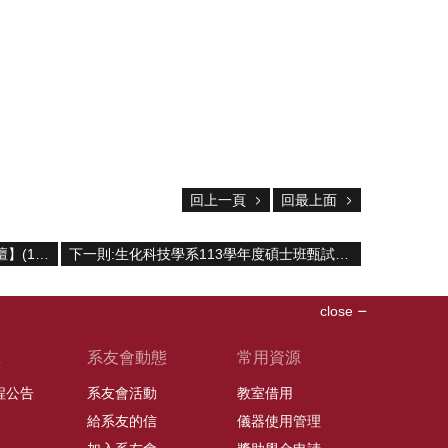
回上一頁
回最上面
上一則:【生化科技午間科學與科技講壇】(11/10/2023) 阮大同博士 -「從實驗室到病毒檢驗和製造」
下一則:生化科技學系113學年度碩士班甄試入學口試時間表
close
班
系友會動態
常用資源
課程公告
系友會活動
教室借用
給系友的信
儀器使用管理