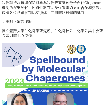
資
我們期待著這場演講能夠為我們帶來關於分子伴侶Chaperon
e
源
機制的深刻見解，同時也將有助於促進學術界的合作和交流。
敬請各位踴躍參加此次演講，共同體驗科學的魅力！
下
載
文末附上演講海報。
中
心
國立臺灣大學生化科學研究所、生化科技系、
化學系與中央研
院基因體中心 敬邀
捐
款
專
區
回
首
頁
臺
大
首
頁
生
科