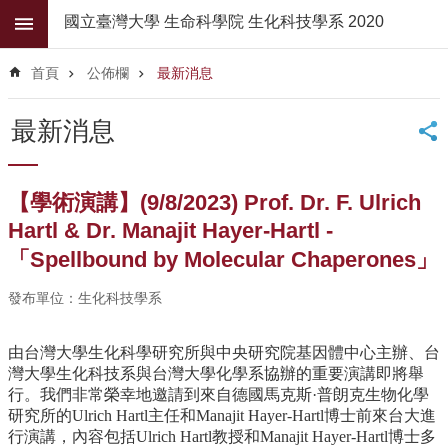
跳到主要內容區塊
國立臺灣大學 生命科學院 生化科技學系 2020
進
階
首頁
公佈欄
最新消息
搜
尋
最新消息
公
佈
欄
【學術演講】(9/8/2023) Prof. Dr. F. Ulrich
Hartl & Dr. Manajit Hayer-Hartl -
學
系
「Spellbound by Molecular Chaperones」
簡
介
發布單位：生化科技學系
系
所
由台灣大學生化科學研究所與中央研究院基因體中心主辦、
台
師
灣大學生化科技系與台灣大學化學系協辦的重要演講即將舉
資
行。
我們非常榮幸地邀請到來自德國馬克斯·普朗克生物化學
研究所的U
lrich Hartl主任和Manajit Hayer-Hartl博士前來台大進
高
行演講，內容包括Ulri
ch Hartl教授和Manajit Hayer-Hartl博士多