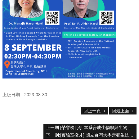
院
首
頁
網
站
導
覽
聯
絡
資
訊
English
公
上版日期：2023-08-30
佈
欄
回上一頁
回最上面
學
系
上一則:[榮譽榜] 賀! 本系合成生物學與生物製造研究室吳亘承副教授，指導本系陳玟嘉、王瑞祺、游勝愷、陳政良、高煜函等研究生，發表科研成果於 Advanced Functional Materials (IF 19.92) 國際期刊
簡
下一則:[實驗室徵才] 國立台灣大學營養生技研究室誠徵博士後研究員
介