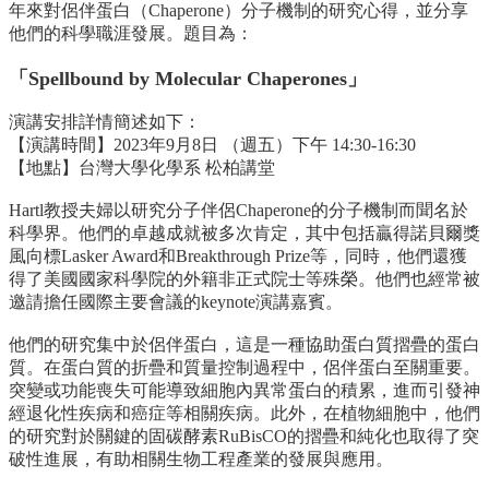
中
年來對侶伴蛋白（Chaperon
e）分子機制的研究心得，並分享
生
他們的科學職涯發展。題目為：
專
區
「Spellbound by Molecular Chaperones
」
大
演講安排詳情簡述如下：
學
【演講時間】2023年9月8日 （週五）下午 14:30-16:30
部
【地點】台灣大學化學系 松柏講堂
碩
Hartl教授夫婦以研究分子伴侶Chaperone的分子機制
而聞名於
博
科學界。他們的卓越成就被多次肯定，
其中包括贏得諾貝爾獎
士
風向標Lasker Award和Breakthrough Prize等，同時，
他們還獲
班
得了美國國家科學院的外籍非正式院士等殊榮。
他們也經常被
邀請擔任國際主要會議的keynote演講嘉賓。
系
友
他們的研究集中於侶伴蛋白，這是一種協助蛋白質摺疊的蛋白
會
質。
在蛋白質的折疊和質量控制過程中，侶伴蛋白至關重要。
動
突變或功能喪失可能導致細胞內異常蛋白的積累，
進而引發神
態
經退化性疾病和癌症等相關疾病。此外，在植物細胞中，
他們
的研究對於關鍵的固碳酵素RuBisCO的摺疊和純化也取得
了突
常
破性進展，有助相關生物工程產業的發展與應用。
用