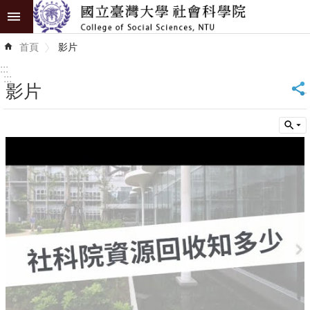
跳到主要內容區塊
進
首頁
影片
階
搜
:::
尋
:::
影片
_
認
識
學
院
學
術
單
位
研
究