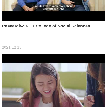
文
件
心
Research@NTU College of Social Sciences
輔
&
學
輔
2021-12-13
捐
款
教
研
資
源
與
圖