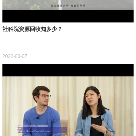
消
息
公
社科院資源回收知多少？
告
國
2022-03-07
際
化
高
教
深
耕
辦
法
及