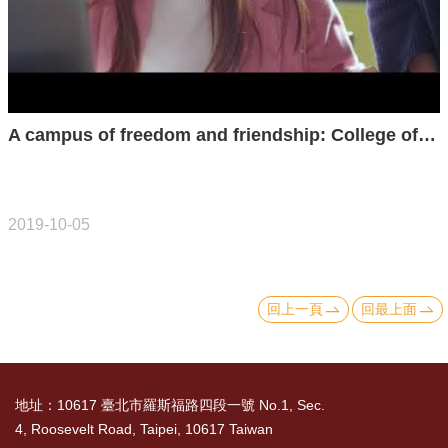
English
心
輔
專
區
A campus of freedom and friendship: College of Social Sciences at National Taiwan University
facebook
2019-10-05
回上一頁
回最上面
地址：10617 臺北市羅斯福路四段一號 No.1, Sec.
4, Roosevelt Road, Taipei, 10617 Taiwan