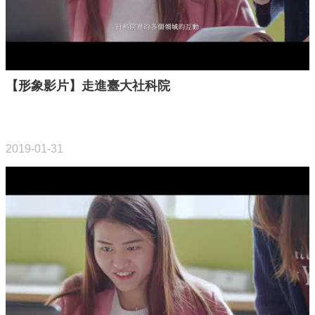
書
館
回
【形象影片】走進臺大社科院
首
頁
臺
2019-01-31
大
首
頁
網
站
導
覽