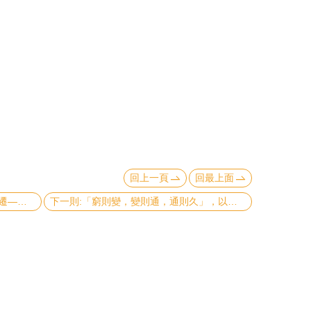
回上一頁
回最上面
上一則:從理論出發，關心臺灣社會變遷—社會學系
下一則:「窮則變，變則通，通則久」，以轉型促進國家發展—國家發展研究所