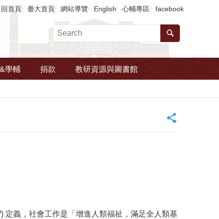
回首頁
臺大首頁
網站導覽
English
心輔專區
facebook
&學輔
捐款
教研資源與圖書館
_
rs，簡稱NASW) 定義，社會工作是「增進人類福祉，滿足全人類基