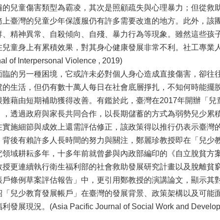
遍的兒童傷害類型為霸凌，其次是照顧疏失與心理暴力；但從救
務上臺灣的兒童少年保護服仍有許多需要改進的地方。此外，該
群、精神異常、自殺傾向、自殘、暴力行為等現象。雖然這些孩
在兒童身上有累積效果，對其身心健康發展非常不利。社工專業
f Interpersonal Violence , 2019)
面臨的另一種困境，它或許未必對個人身心造成直接傷害，卻往
虞的生活，但仍有數十萬人每日在社會底層掙扎，不知何時能擺
很難藉由短期補助獲得改善。有鑑於此，臺灣在2017年開辦「
），透過政府與家長共同合作，以長期儲蓄的方式為弱勢兒少累
在實施細節與成效上還需評估修正，該政策得以推行仍表示臺灣
，背後有賴許多人長時間的努力與關注，鄭麗珍教授即在「兒少
究領域耕耘多年，十多年前就曾參與內政部編印的《自立脫貧方
教授更連續執行衛生福利部的社會救助發展研究計畫以及脫離貧
帳戶條例草案評估報告」中，更引用鄭教授的演講論文，顯示其
紹「兒少教育發展帳戶」在臺灣的發展背景、政策架構以及可能
。(Asia Pacific Journal of Social Work and Developm