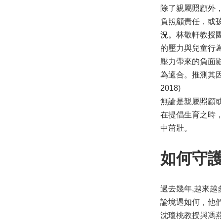
除了親屬照顧外，
負照顧責任，或
況。林敬軒教授
的壓力與兒童行
壓力帶來的負面
為適合。推測其因，可
2018)
無論是親屬照顧
在提倡生育之時
中茁壯。
如何守
過去幾年,越來
論境遇如何，他
沈瓊桃教授與馮