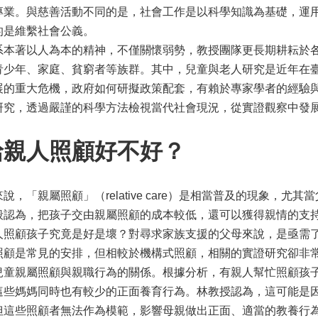
專業。與慈善活動不同的是，社會工作是以科學知識為基礎，運
的是維繫社會公義。
系本著以人為本的精神，不僅關懷弱勢，教授團隊更長期耕耘於
青少年、家庭、貧窮者等族群。其中，兒童與老人研究是近年在
展的重大危機，政府如何研擬政策配套，有賴於專家學者的經驗
研究，透過嚴謹的科學方法檢視當代社會現況，從實證觀察中發
給親人照顧好不好？
說，「親屬照顧」（relative care）是相當普及的現象，
般認為，把孩子交由親屬照顧的成本較低，還可以獲得親情的支
人照顧孩子究竟是好是壞？對尋求家族支援的父母來說，是亟需
照顧是常見的安排，但相較於機構式照顧，相關的實證研究卻非
兒童親屬照顧與親職行為的關係。根據分析，有親人幫忙照顧孩
這些媽媽同時也有較少的正面養育行為。林教授認為，這可能是
照顧者無法作為模範，影響母親做出正面、適當的教養行為。 (Children an