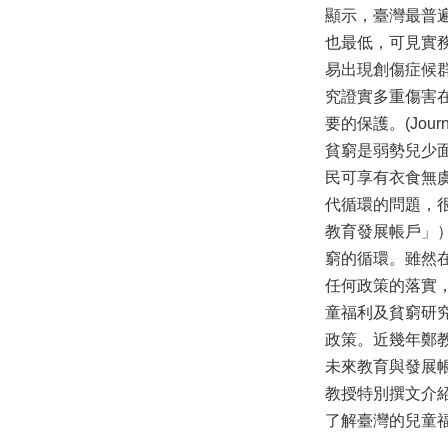
顯示，臺灣最普
也最低，可見實
易出現創傷症候
究證實多重傷害
要的保護。(Journal o
貧窮是弱勢兒少
民可享有衣食無
代循環的問題，
教育發展帳戶」
窮的循環。雖然
任何政策的落實
童福利及貧窮研
政策。近幾年鄭
未來教育與發展
教授特別撰文介
了解臺灣的兒童福利發展現況