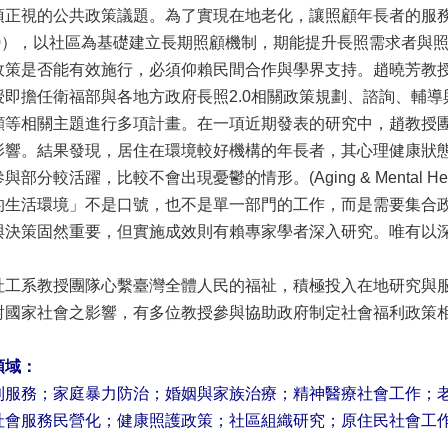
須正視的公共政策議題。為了實現在地老化，讓照顧年長者的服務
2.0），以社區為基礎建立長期照顧機制，期能提升長照需求者與
政策是否能有效施行，必須仰賴民間合作與學界支持。趙曉芳教授
授即擔任衛福部與各地方政府長照2.0相關政策規劃、諮詢、輔
顧等相關主題進行多項計畫。在一項近期發表的研究中，趙教授
影響。結果發現，居住在環境較好機構的年長者，其心理健康狀
分較活躍，比較不會出現憂鬱的情形。(Aging & Mental Health
的生活環境」不是口號，也不是單一部門的工作，而是需要集合
與決策固然重要，但實施成效則有賴專家學者深入研究。唯有以
社工系教授團隊心繫臺灣全體人民的福祉，積極投入在地研究與
對國家社會之影響，有多位教授參與協助政府制定社會福利政策
領域：
利服務；家庭暴力防治；婚姻與家族治療；精神醫療社會工作；
社會服務民營化；健康照護政策；社區組織研究；原住民社會工