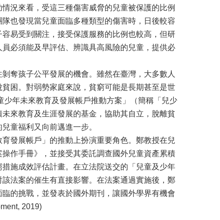
助情況來看，受這三種傷害威脅的兒童被保護的比例
團隊也發現當兒童面臨多種類型的傷害時，日後較容
子容易受到關注，接受保護服務的比例也較高，但研
人員必須能及早評估、辨識具高風險的兒童，提供必
往剝奪孩子公平發展的機會。雖然在臺灣，大多數人
脫貧困。對弱勢家庭來說，貧窮可能是長期甚至是世
兒童少年未來教育及發展帳戶推動方案」（簡稱「兒少
積未來教育及生涯發展的基金，協助其自立，脫離貧
的兒童福利又向前邁進一步。
教育發展帳戶」的推動上扮演重要角色。鄭教授在兒
案操作手冊》，並接受其委託調查國外兒童資產累積
窮措施成效評估計畫。在立法院送交的「兒童及少年
對該法案的催生有直接影響。在法案通過實施後，鄭
面臨的挑戰，並發表於國外期刊，讓國外學界有機會
ent, 2019)