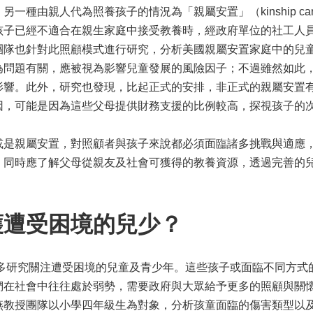
另一種由親人代為照養孩子的情況為「親屬安置」（kinship 
孩子已經不適合在親生家庭中接受教養時，經政府單位的社工人
團隊也針對此照顧模式進行研究，分析美國親屬安置家庭中的兒
為問題有關，應被視為影響兒童發展的風險因子；不過雖然如此
影響。此外，研究也發現，比起正式的安排，非正式的親屬安置
能是因為這些父母提供財務支援的比例較高，探視孩子的次數也較多。(Child
或是親屬安置，對照顧者與孩子來說都必須面臨諸多挑戰與適應
，同時應了解父母從親友及社會可獲得的教養資源，透過完善的
護遭受困境的兒少？
越多研究關注遭受困境的兒童及青少年。這些孩子或面臨不同方式
們在社會中往往處於弱勢，需要政府與大眾給予更多的照顧與關
燕教授團隊以小學四年級生為對象，分析孩童面臨的傷害類型以