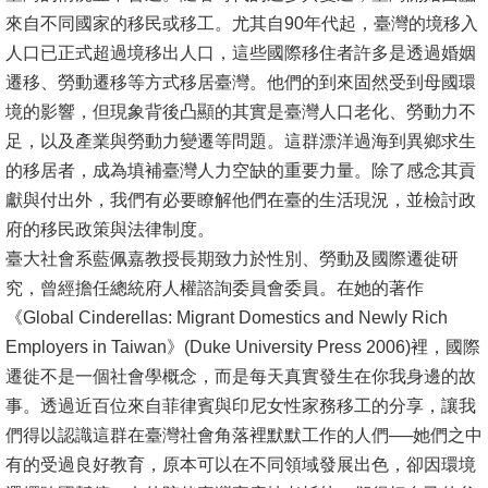
來自不同國家的移民或移工。尤其自90年代起，臺灣的境移入
書
人口已正式超過境移出人口，這些國際移住者許多是透過婚姻
館
遷移、勞動遷移等方式移居臺灣。他們的到來固然受到母國環
境的影響，但現象背後凸顯的其實是臺灣人口老化、勞動力不
回
足，以及產業與勞動力變遷等問題。這群漂洋過海到異鄉求生
首
的移居者，成為填補臺灣人力空缺的重要力量。除了感念其貢
頁
獻與付出外，我們有必要瞭解他們在臺的生活現況，並檢討政
臺
府的移民政策與法律制度。
大
臺大社會系藍佩嘉教授長期致力於性別、勞動及國際遷徙研
首
究，曾經擔任總統府人權諮詢委員會委員。在她的著作
頁
《Global Cinderellas: Migrant Domestics and Newly Rich
Employers in Taiwan》(Duke University Press 2006)裡，國際
網
遷徙不是一個社會學概念，而是每天真實發生在你我身邊的故
站
事。透過近百位來自菲律賓與印尼女性家務移工的分享，讓我
導
們得以認識這群在臺灣社會角落裡默默工作的人們──她們之中
覽
有的受過良好教育，原本可以在不同領域發展出色，卻因環境