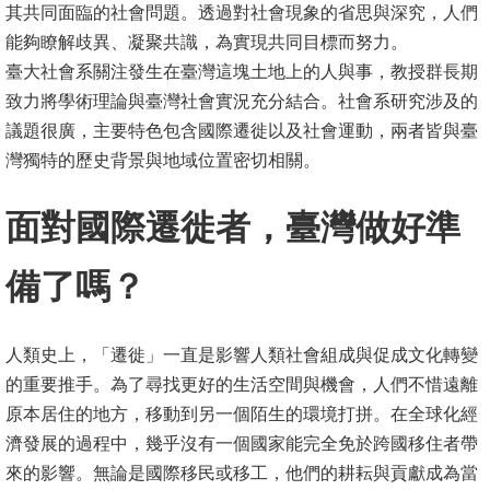
其共同面臨的社會問題。透過對社會現象的省思與深究，人們
消
能夠瞭解歧異、凝聚共識，為實現共同目標而努力。
息
臺大社會系關注發生在臺灣這塊土地上的人與事，教授群長期
公
致力將學術理論與臺灣社會實況充分結合。社會系研究涉及的
告
議題很廣，主要特色包含國際遷徙以及社會運動，兩者皆與臺
灣獨特的歷史背景與地域位置密切相關。
國
際
面對國際遷徙者，臺灣做好準
化
備了嗎？
高
教
深
人類史上，「遷徙」一直是影響人類社會組成與促成文化轉變
耕
的重要推手。為了尋找更好的生活空間與機會，人們不惜遠離
原本居住的地方，移動到另一個陌生的環境打拼。在全球化經
辦
濟發展的過程中，幾乎沒有一個國家能完全免於跨國移住者帶
法
來的影響。無論是國際移民或移工，他們的耕耘與貢獻成為當
及