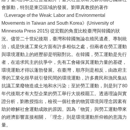
會脈動，特別是東亞區域的發展。劉華真教授的著作
《Leverage of the Weak: Labor and Environmental
Movements in Taiwan and South Korea》(University of
Minnesota Press 2015) 從宏觀的角度比較臺灣與韓國的狀
況。儘管二十世紀後期，臺灣和韓國無論在殖民遺產、專制統
治，或是快速工業化方面有許多相似之處，但兩者在勞工運動
與環境運動上的經歷卻是明顯對比。在韓國，勞工運動是先行
者，在追求民主的抗爭中，先有工會確保其運動力量的基礎，
環境運動才得以蓬勃發展。在臺灣，順序則是相反，由政府主
導的工業化很早就引發民間的環境運動，許多農民和漁民集結
抗議工業廢物造成土地和水污染；至於勞工運動，則是到了80
年代後期才有大型企業的勞工舉行大規模罷工。透過理論與實
證分析，劉教授指出，檢視一個社會的物質環境與理念因素有
助於瞭解社會運動成敗的原因。因為「物質」與勞工運動帶來
的經濟影響直接相關，「理念」則是環境運動所仰賴的意識力
量。