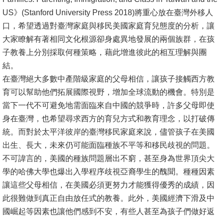
US》(Stanford University Press 2018)將重心放在臺灣外移人
口，希望透過對臺灣家庭與移民美國家庭育兒態度的分析，讓
大家瞭解有著相同文化根源卻身處異地發展的兩個族群，在孩
子教養上分別採取何種策略，藉此增進彼此的相互理解與團
結。
在臺灣絕大多數中產階級家庭的父母相信，讓孩子接觸西方教
育可以幫助他們拓展國際視野，增加全球流動的機會。特別是
當下一代不可避免地需面臨來自中國的競爭時，許多父母即使
身在臺灣，也希望尋求西方的育兒方式和教育理念，以打破傳
統。而對於太平洋彼岸的臺灣移民家庭來說，儘管孩子在美國
出生、長大，未來仍可能面臨種族不平等和移民歧視的問題。
不可諱言的，美國的種族問題層出不窮，甚至身為世界頂尖大
學的哈佛大學也爆出入學程序歧視亞裔學生的醜聞。種種因素
讓這些父母相信，在美國必須更努力才能獲得優秀的成績，因
此很難做到真正自由放任式的教養。此外，美國經濟下滑及中
國崛起等因素也讓他們感到不安，有些人甚至為孩子們做好返