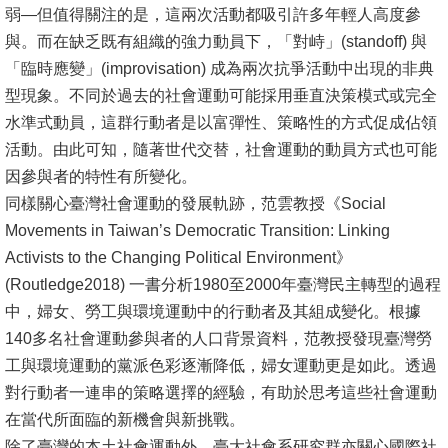
弱—但值得關注的是，這兩次活動都吸引許多年輕人高度參
與。而在缺乏既有組織的強力動員下，「對峙」(standoff) 與
「臨時應變」(improvisation) 成為兩次抗爭活動中出現的非典
型現象。不同於過去的社會運動可能採用垂直決策模式或完全
水準式動員，這群行動者是以富彈性、策略性的方式促成佔領
活動。由此可知，隨著世代交替，社會運動的動員方式也可能
因參與者的特性有所變化。
同樣關心臺灣社會運動的發展軌跡，范雲教授《Social
Movements in Taiwan’s Democratic Transition: Linking
Activists to the Changing Political Environment》
(Routledge2018) 一書分析1980至2000年臺灣民主轉型的過程
中，婦女、勞工與環境運動中的行動者及其組成變化。根據
140多名社會運動參與者的人口背景資料，范教授發現臺灣勞
工與環境運動的黨派色彩逐漸降低，婦女運動更是如此。透過
對行動者一連串的策略選擇的經驗，有助於思考這些社會運動
在當代所面臨的新機會與新挑戰。
除了臺灣的本土社會運動外，臺大社會系研究群亦關心國際社