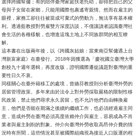
English
選擇跨國幫傭；有的陪伴臺灣家庭扶老托幼，卻得把自己的父
母與子女留在家鄉，只能用國際包裹遙寄親情。然而在雇主的
心
眼裡，家務工卻往往被當成可棄式的勞動力，無法享有基本權
輔
利。透過藍教授對勞雇雙方深度訪談，不僅讓讀者認識臺灣社
專
會生活的各種樣貌，也增進這塊土地上不同族群間的相互瞭
區
解。
這本書在出版兩年後，以《跨國灰姑娘：當東南亞幫傭遇上台
facebook
灣新富家庭》在臺發行。2018年因獲選為「慶祝國立臺灣大學
創校九十週年選輯」再度改版，證明國際遷徙議題對臺灣的重
要性日久不衰。
同樣關心在臺外籍移工的處境，曾嬿芬教授則分析臺灣外勞的
居留管理政策。多年來由於法令上對外勞採取嚴格的限制性移
民政策，禁止他們尋求永久居留，也不允許他們自由轉換雇
主，他們是否能在期滿之後續約繼續工作，也必須經過雇主同
意，造成外勞在臺灣必須高度依賴仲介與雇主，容易成為不肖
業者與雇主剝削的對象。仲介向臺灣外勞收取高昂仲介費的情
況時有所聞，這些情況甚至被國際組織視為接近人口販運的程