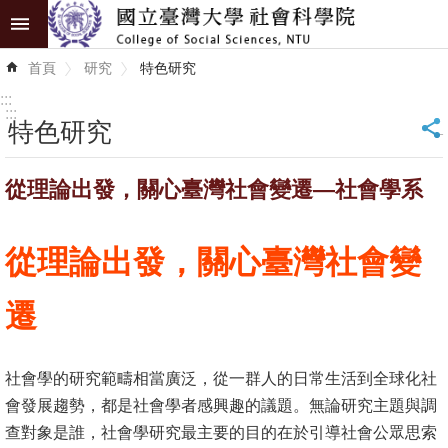
跳到主要內容區塊
進
首頁
研究
特色研究
階
搜
:::
尋
:::
特色研究
_
認
從理論出發，關心臺灣社會變遷—社會學系
識
學
院
從理論出發，關心臺灣社會變
學
遷
術
單
位
社會學的研究範疇相當廣泛，從一群人的日常生活到全球化社
會發展趨勢，都是社會學者感興趣的議題。無論研究主題與調
研
查對象是誰，社會學研究最主要的目的在於引導社會公眾思索
究