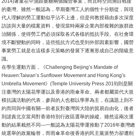
2014)著重在中油跟臺糖兩個國營事業，而且時空回溯自戰後
的臺灣。雖然一般認為，早期臺灣工人的個性十分順從，與現
代人理解的勞工運動似乎沾不上邊，但是何教授藉由多次深度
訪談與大量的檔案資料，發現當時兩家企業內部複雜的族群政
治關係，使得勞工們必須採取各式各樣的抵抗手段。在社會環
境不斷變動的同時，這些抵抗方式也受到外部因素影響，國營
事業勞工就是在這樣多元策略的發展下逐漸形成自己的階級意
識。
在學生運動方面，《Challenging Beijing’s Mandate of
Heaven:Taiwan’s Sunflower Movement and Hong Kong’s
Umbrella Movement》(Temple University Press 2019)則是關
注臺灣的太陽花學運以及香港的雨傘革命。兩者都屬當代大規
模抗議活動的代表，參與的人也都以學界為主，在議題上則不
約而同與中國有關—前者反對臺灣與大陸的貿易自由化，後者
則譴責北京當局對香港特別行政區選舉的操縱。雖然這兩次運
動的結果截然不同—一般認為太陽花學運推動了2016年臺灣總
統選舉的政黨輪替，而雨傘革命後香港的民主黨派勢力卻遭削