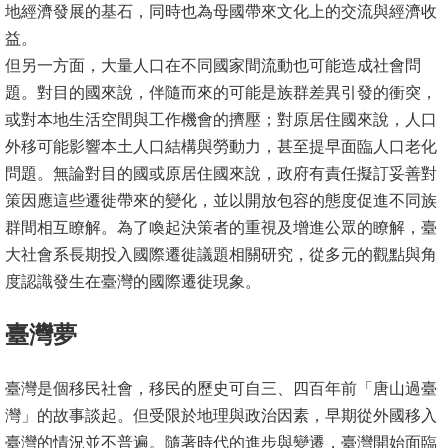
地經濟發展的基石，同時也為母國帶來文化上的交流與經濟收
文
益。
件
但另一方面，大量人口在不同國家間流動也可能造成社會問
心
題。對目的國來說，伴隨而來的可能是族群差異引發的衝突，
輔
或對本地生活空間與工作機會的擠壓；對原居住國來說，人口
&
外移可能影響本土人口結構與勞動力，甚至提早面臨人口老化
學
問題。無論對目的國或原居住國來說，政府有責任擬訂妥善對
輔
策因應這些遷徙帶來的變化，並以開放包容的態度促進不同族
群間相互瞭解。為了喚起決策者的重視及增進公眾的瞭解，臺
捐
大社會系長期投入國際遷徙議題相關研究，從多元的觀點與角
款
度認識發生在臺灣的國際遷徙現象。
教
臺灣夢
研
資
臺灣是個移民社會，移民的歷史可自三、四百年前「唐山過臺
源
灣」的故事談起。但受限於地理與政治因素，早期從外國移入
與
臺灣的情況並不普遍。隨著時代的進步與變遷，臺灣開始面臨
圖