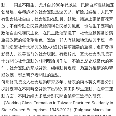
動」一詞並不陌生。尤其自1980年代以後，民間自願性組織蓬
勃發展，各種訴求的社會運動迅速興起。解除戒嚴後，人民享
有集會結社自由，社會運動在動員、組織、議題上更是百花齊
放，不僅帶動公民意識抬頭與公民參與風氣，也催生了臺灣的
政治自由化和民主化。在民主政治環境下，社會運動經常扮演
重要政策的催化劑角色。透過一群人有組織地集結與串連，希
望能喚醒社會大眾與政治人物對於某項議題的重視，進而發揮
影響力、改善當前的社會現狀。有鑑於此，臺大社會系教授群
十分關心社會運動的相關理論與作法。不論是歷史或當代的事
件，社會運動的形成背景、組織動員過程，乃至於後續的影響
或效應，都是研究者關注的重點。
何明修教授投入社會運動研究多年，發表的兩本英文專書分別
探討臺灣在不同時空背景下出現的勞工與學生運動。在勞工運
動方面，不同於絕大多數針對民間企業勞工進行的研究，
《Working Class Formation in Taiwan: Fractured Solidarity in
State-Owned Enterprises, 1945-2012》(Palgrave Macmillan