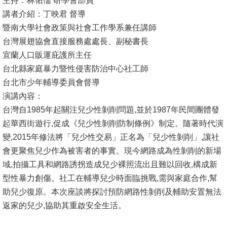
主持：林佑儒 研學會部員
講者介紹：丁映君 督導
消
暨南大學社會政策與社會工作學系兼任講師
息
台灣展翅協會直接服務處處長、副秘書長
公
宜蘭人口販運庇護所主任
告
台北縣家庭暴力暨性侵害防治中心社工師
台北市少年輔導委員會督導
國
演講內容：
際
台灣自1985年起關注兒少性剝削問題,並於1987年民間團體發
化
起華西街遊行,促成《兒少性剝削防制條例》制定。隨著時代演
高
變,2015年修法將「兒少性交易」正名為「兒少性剝削」,讓社
教
會更聚焦兒少作為被害者的事實。現今網路成為性剝削的新場
深
域,拍攝工具和網路誘拐造成兒少裸照流出且難以回收,構成新
耕
型性暴力創傷。社工在輔導兒少時面臨挑戰,需與家庭合作,幫
助兒少復原。本次座談將探討預防網路性剝削及輔助安置無法
辦
返家的兒少,協助其重啟安全生活。
法
及