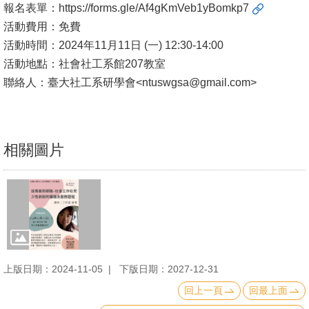
報名表單：
https://forms.gle/Af4gKmVeb1yBomkp7
文
活動費用：免費
件
活動時間：2024年11月11日 (一) 12:30-14:00
心
活動地點：社會社工系館207教室
輔
聯絡人：臺大社工系研學會<ntuswgsa@gmail.com>
&
學
輔
相關圖片
捐
款
教
研
資
上版日期：2024-11-05
下版日期：2027-12-31
源
與
回上一頁
回最上面
圖