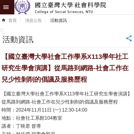
跳到主要內容區塊
進
首頁
消息公告
活動資訊
階
搜
:::
尋
:::
活動資訊
_
認
【國立臺灣大學社會工作學系X113學年社工
識
學
研究生學會演講】從馬路到網路-社會工作在
院
兒少性剝削的倡議及服務歷程
學
【國立臺灣大學社會工作學系X113學年社工研究生學會演講】
術
從馬路到網路-社會工作在兒少性剝削的倡議及服務歷程
單
時間：2024年11月11日 (一) 12:30-14:00
位
地點：社會社工系館104教室
研
講者：丁映君 督導
究