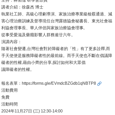
主持：林佑儒 研學會部員
講者介紹：徐森杰 博士
消
執業社工師、高級心理劇導演、家族治療專業級檢覈通過、減
息
害心理治療訓練及督導現任台灣露德協會秘書長、東光社會福
公
利協會理事長、華人伴侶與家族治療協會理事,
告
從事受愛滋及藥癮影響人群務逾廿六年。
演講內容：
國
隨著社會變遷,台灣社會對於障礙者的「性」有了更多詮釋,而
際
手天使便是服務障礙者性的最前線。而手天使也不斷在倡議障
化
礙者的性權,藉由小齊的分享,探討如何和大眾倡
高
議障礙者的性權。
教
深
報名表單：
https://forms.gle/EVmdcBZGdb1qNBTP8
耕
活動費用
免費
辦
活動時間
法
2024年11月27日 (三) 12:30-14:00
及