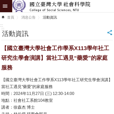
跳到主要內容區塊
進
首頁
消息公告
活動資訊
階
搜
:::
尋
:::
活動資訊
_
認
【國立臺灣大學社會工作學系X113學年社工
識
學
研究生學會演講】當社工遇見“藥愛”的家庭
院
服務
學
【國立臺灣大學社會工作學系X113學年社工研究生學會演講】
術
當社工遇見“藥愛”的家庭服務
單
時間：2024年11月27日 (三) 12:30-14:00
位
地點：社會社工系館104教室
研
講者：徐森杰 博士
究