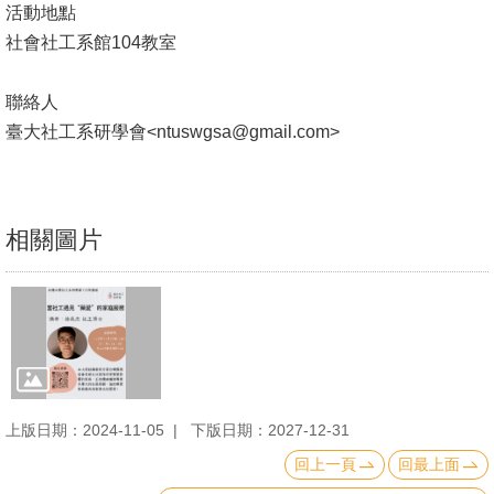
活動地點
文
社會社工系館104教室
件
心
聯絡人
輔
臺大社工系研學會<ntuswgsa@gmail.com>
&
學
輔
相關圖片
捐
款
教
研
資
上版日期：2024-11-05
下版日期：2027-12-31
源
與
回上一頁
回最上面
圖