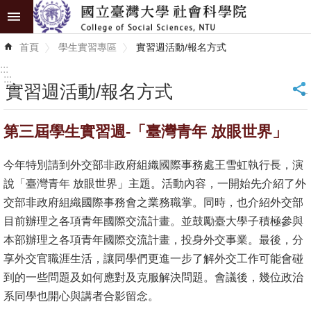
跳到主要內容區塊
進
首頁
學生實習專區
實習週活動/報名方式
階
搜
:::
尋
:::
實習週活動/報名方式
_
認
第三屆學生實習週-「臺灣青年 放眼世界」
識
學
今年特別請到外交部非政府組織國際事務處王雪虹執行長，演
院
說「臺灣青年 放眼世界」主題。活動內容，一開始先介紹了外
學
交部非政府組織國際事務會之業務職掌。同時，也介紹外交部
術
目前辦理之各項青年國際交流計畫。並鼓勵臺大學子積極參與
單
本部辦理之各項青年國際交流計畫，投身外交事業。最後，分
位
享外交官職涯生活，讓同學們更進一步了解外交工作可能會碰
到的一些問題及如何應對及克服解決問題。會議後，幾位政治
研
系同學也開心與講者合影留念。
究