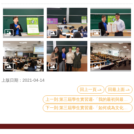
文
件
心
輔
&
學
輔
捐
上版日期：2021-04-14
款
回上一頁
回最上面
教
上一則:第三屆學生實習週-「我的最初與最終─淺談職涯規劃」
研
下一則:第三屆學生實習週-「如何成為文化傳承者─國立故宮博物院實習介紹」
資
源
與
圖