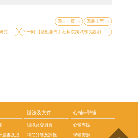
回上一頁
回最上面
上一則:【代公告】本院胡佛東亞民主研究中心徵求專案助研究員1名
下一則:【活動報導】社科院跨域專長說明會
耕
辦法及文件
心輔&學輔
書
組織及委員會
心輔專區
計畫書及成
聘任升等及評鑑
學輔資源