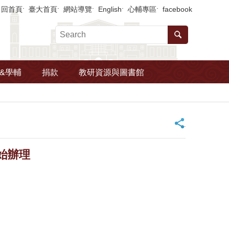
回首頁
臺大首頁
網站導覽
English
心輔專區
facebook
&學輔
捐款
教研資源與圖書館
_
始辦理