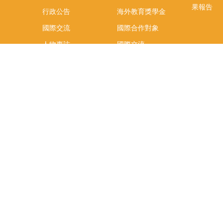
果報告
行政公告
海外教育獎學金
國際交流
國際合作對象
人物專訪
國際交流
英語課程
社科院學生出國發表
學術論文補助
專區
/報名方
報導
社科院學