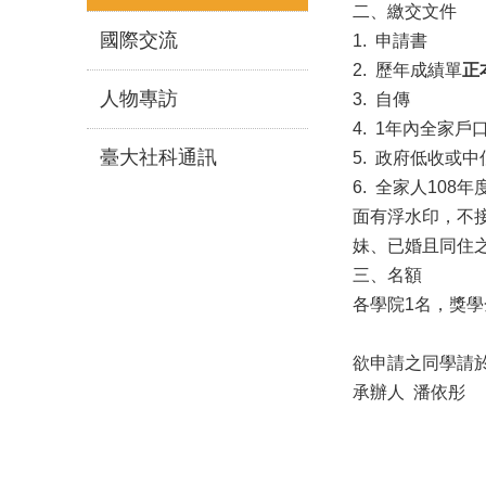
二、繳交文件
國際交流
1. 申請書
2. 歷年成績單
正
人物專訪
3. 自傳
4. 1年內全家
臺大社科通訊
5. 政府低收或
6. 全家人10
面有浮水印，不
妹、已婚且同住
三、名額
各學院1名，獎學
欲申請之同學請
承辦人 潘依彤