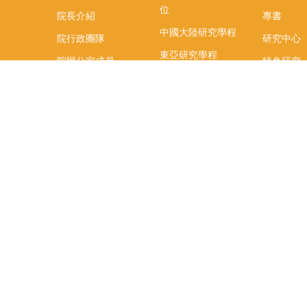
位
院長介紹
專書
中國大陸研究學程
院行政團隊
研究中心
東亞研究學程
院辦公室成員
特色研究
頤賢講座
榮譽事蹟
研究團隊
在職專班
場地租借
聯絡我們
捐款
教研資源與圖書館
學生實習
如何捐款
教室設備使用說明
實習資訊
Qualtrics問卷調查平
實習週活動
台
式
辜振甫先生紀念圖書
實習活動
館
FB「臺大
辜圖虛擬導覽
生實習週