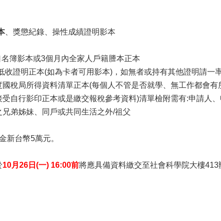
本
、獎懲紀錄、操性成績證明影本
戶口名簿影本或3個月內全家人戶籍謄本正本
中低收證明正本(如為卡者可用影本)，如無者或持有其他證明請一
8年度國稅局所得資料清單正本(每個人不管是否就學、無工作都
接受自行影印正本或是繳交報稅參考資料)清單檢附需有:申請人
之兄弟姊妹、同戶或共同生活之外/祖父
金新台幣5萬元。
於
10月26日(一) 16:00前
將應具備資料繳交至社會科學院大樓413