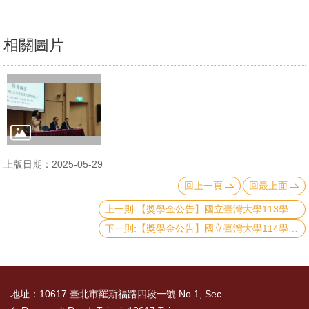
文
件
相關圖片
心
輔
&
學
輔
上版日期：2025-05-29
捐
款
回上一頁
回最上面
上一則:【獎學金公告】國立臺灣大學113學年研究生校長獎申請事宜
教
下一則:【獎學金公告】國立臺灣大學114學年度博士生獎學金即日起受理申請
研
資
源
與
地址：10617 臺北市羅斯福路四段一號 No.1, Sec.
圖