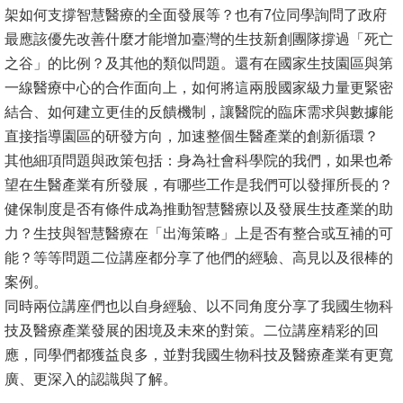
架如何支撐智慧醫療的全面發展等？也有7位同學詢問了政府
消
最應該優先改善什麼才能增加臺灣的生技新創團隊撐過「死亡
息
之谷」的比例？及其他的類似問題。還有在國家生技園區與第
公
一線醫療中心的合作面向上，如何將這兩股國家級力量更緊密
告
結合、如何建立更佳的反饋機制，讓醫院的臨床需求與數據能
直接指導園區的研發方向，加速整個生醫產業的創新循環？
國
其他細項問題與政策包括：身為社會科學院的我們，如果也希
際
望在生醫產業有所發展，有哪些工作是我們可以發揮所長的？
化
健保制度是否有條件成為推動智慧醫療以及發展生技產業的助
力？生技與智慧醫療在「出海策略」上是否有整合或互補的可
高
能？等等問題二位講座都分享了他們的經驗、高見以及很棒的
教
案例。
深
同時兩位講座們也以自身經驗、以不同角度分享了我國生物科
耕
技及醫療產業發展的困境及未來的對策。二位講座精彩的回
辦
應，同學們都獲益良多，並對我國生物科技及醫療產業有更寬
法
廣、更深入的認識與了解。
及