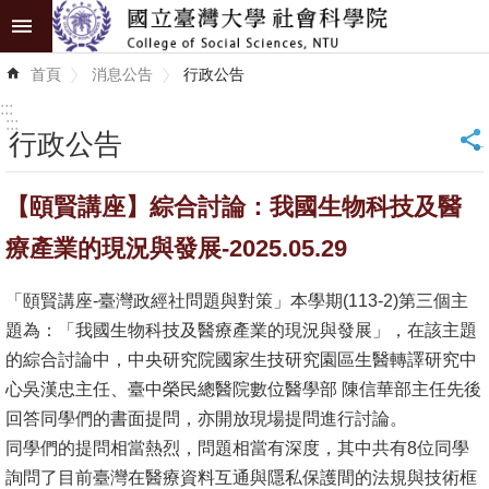
跳到主要內容區塊
進
首頁
消息公告
行政公告
階
搜
:::
尋
:::
行政公告
_
認
【頤賢講座】綜合討論：我國生物科技及醫
識
學
療產業的現況與發展-2025.05.29
院
「頤賢講座-臺灣政經社問題與對策」本學期(113-2)第三個主
學
題為：「我國生物科技及醫療產業的現況與發展」，在該主題
術
的綜合討論中，中央研究院國家生技研究園區生醫轉譯研究中
單
心吳漢忠主任、臺中榮民總醫院數位醫學部 陳信華部主任先後
位
回答同學們的書面提問，亦開放現場提問進行討論。
同學們的提問相當熱烈，問題相當有深度，其中共有8位同學
研
詢問了目前臺灣在醫療資料互通與隱私保護間的法規與技術框
究