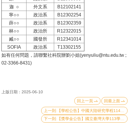
迦 ○
外文系
B12102141
消
寧○○
政治系
B12302254
息
薛○○
政治系
B12302359
公
林○○
政治所
R12322015
告
臧○○
國發所
R12341014
國
SOFIA
政治系
T13302155
際
如有任何問題，請聯繫社科院辦劉小姐(
yenyuliu@ntu.edu.tw
;
化
02-3366-8431)
高
教
深
上版日期：2025-06-10
耕
回上一頁
回最上面
上一則:【學程公告】中國大陸研究學程114-1學期申請結果
辦
法
下一則:【獎學金公告】國立臺灣大學113學年研究生校長獎申請事宜
及