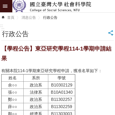
跳到主要內容區塊
進
首頁
消息公告
行政公告
階
搜
:::
尋
:::
行政公告
_
認
【學程公告】東亞研究學程114-1學期申請結
識
學
果
院
有關本院114-1學期東亞研究學程申請，獲准名單如下：
學
姓名
系所
學號
術
余○○
政治系
B10302129
單
張○○
法律系
B10A01340
位
鄭○○
政治系
B11302257
研
薛○○
政治系
B11302259
究
顏○○
經濟系
B11303003