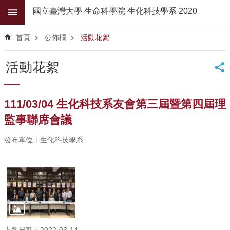
跳到主要內容區塊
國立臺灣大學 生命科學院 生化科技學系 2020
進
階
首頁
公佈欄
活動花絮
搜
尋
活動花絮
公
佈
欄
111/03/04 生化科技系友會第三屆暨第四屆理
學
監事聯席會議
系
簡
發布單位：生化科技學系
介
系
所
師
資
高
上版日期：2022-03-14