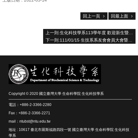
中
生
專
回上一頁
回最上面
區
大
上一則:生化科技學系113學年度 歡迎新生暨家長座談會
學
下一則:111/01/15 生技系系友會會員大會暨演講會
部
碩
博
士
班
系
友
Copyright © 2020 國立臺灣大學 生命科學院 生化科技學系
會
電話：+886-2-3366-2280
動
態
Fax：+886-2-3366-2271
mail：ntubst@ntu.edu.tw
常
地址 : 10617 臺北市羅斯福路四段一號 國立臺灣大學 生命科學院 生化科技
用
學系