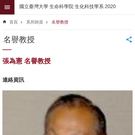
跳到主要內容區塊
國立臺灣大學 生命科學院 生化科技學系 2020
進
階
首頁
系所師資
名譽教授
搜
尋
名譽教授
公
佈
欄
張為憲 名譽教授
學
系
連絡資訊
簡
介
系
所
師
資
高