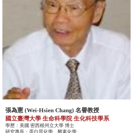
中
生
專
區
大
學
部
碩
博
士
班
系
友
會
動
態
張為憲 (Wei-Hsien Chang) 名譽教授
國立臺灣大學 生命科學院 生化科技學系
常
學歷：美國 密西根州立大學 博士
用
研究專長：蛋白質化學、酵素化學