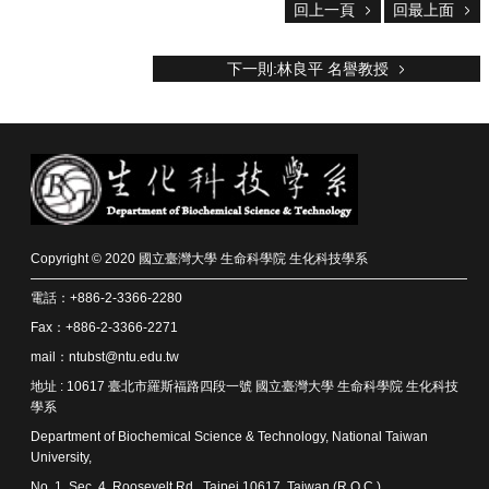
回上一頁
回最上面
院
首
頁
下一則:林良平 名譽教授
網
站
導
覽
聯
絡
資
訊
Copyright © 2020 國立臺灣大學 生命科學院 生化科技學系
English
電話：+886-2-3366-2280
公
Fax：+886-2-3366-2271
佈
mail：ntubst@ntu.edu.tw
欄
地址 : 10617 臺北市羅斯福路四段一號 國立臺灣大學 生命科學院 生化科技
學系
學
Department of Biochemical Science & Technology, National Taiwan
系
University,
簡
介
No. 1, Sec. 4, Roosevelt Rd., Taipei 10617, Taiwan (R.O.C.)