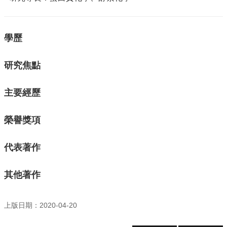
資
源
下
學歷
載
中
心
研究焦點
捐
款
主要經歷
專
區
榮譽獎項
回
首
代表著作
頁
臺
其他著作
大
首
頁
上版日期：2020-04-20
生
科