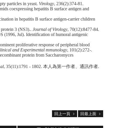
y particles in yeast.
Virology
, 236(2):374-81.
s coexpressing hepatitis B surface antigen and
ion in hepatitis B surface antigen-carrier children
 protein 3 (NS3)..
Journal of Virology
, 70(12):8477-84.
96, Jul). Identification of humoral antigenic
nt proliferative response of peripheral blood
linical and Experimental mmunology
, 101(2):272-.
 recombinant protein from Saccharomyces
al
, 35(11):1791 - 1802. 本人為第一作者、通訊作者.
回上一頁
回最上面