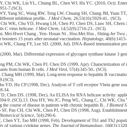
Chi WK, Lin YL, Chiang BL, Chen WJ, Hu YC. (2010, Oct). Enterovir
6951-7.(SCI).
 WY, Yang SC, Wang RW, Teng LW, Chuang SH, Chang JM, Yuan TT, Le
ifferent inhibition profile..
J Med Chem
, 26;53(16):5929-41.. (SCI).
Chi WK, Chu YD, Hwang LH, Chen PJ, Chen DS, Liaw SH, Chern JW. 
tis C virus helicase.
J Med Chem
, 14;52(9):2716-23.. (SCI).
, Mei-Hwei Chang , Yen- Hsuan Ni , Hsu-Mei Hsu , Shiing-Jer Twu , 
r boosters 15 years after neonatal vaccination.
Hepatology
, 40(6):1415-
K, Chang FY, Lee SD. (2000, Jul). DNA-Based immunization produce
000, Mar). Differential expression of glycogen synthase kinase 3 gen
PM, Chi WK, Chen PJ, Chen DS (1999, Apr). Characterization of mono
inants from human B cells.
J Med Virol
, 57(4):345-50.. (SCI).
ang MH (1999, Mar). Long-term response to hepatitis B vaccination a
9.(SCI).
, Hu CP (1998, Dec). Analysis of T cell receptor Vbeta gene usage d
28-34.
en DS. (1998, Dec). An ELISA for RNA helicase activity: applicatio
):594-9. (SCI).13. Dou HY, Wu JC, Peng WL, Chang C, Chi WK, Chu 
 the course of disease in patients with chronic hepatitis B..
J Biomed S
 Pan CH, Chi WK, Chen PJ, Chen DS (1998, Aug). Establishment and 
 Biomecical Science
, 5(4):290-6.
en YT, Tao MH (1998, Feb). Development of Th1 and Th2 population
y of various cytokine genes.
The Journal of Immunology
, 160(3):132