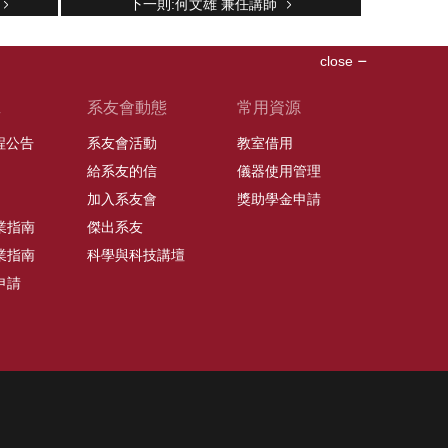
下一則:何文雄 兼任講師
close
班
系友會動態
常用資源
課程公告
系友會活動
教室借用
給系友的信
儀器使用管理
加入系友會
獎助學金申請
業指南
傑出系友
業指南
科學與科技講壇
申請