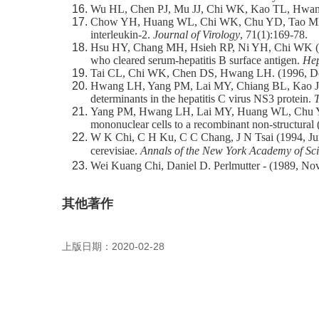
Wu HL, Chen PJ, Mu JJ, Chi WK, Kao TL, Hwang LH
Chow YH, Huang WL, Chi WK, Chu YD, Tao MH (199
interleukin-2.
Journal of Virology
, 71(1):169-78.
Hsu HY, Chang MH, Hsieh RP, Ni YH, Chi WK (1996,
who cleared serum-hepatitis B surface antigen.
Hep
Tai CL, Chi WK, Chen DS, Hwang LH. (1996, Dec). T
Hwang LH, Yang PM, Lai MY, Chiang BL, Kao JH,
determinants in the hepatitis C virus NS3 protein.
T
Yang PM, Hwang LH, Lai MY, Huang WL, Chu YD, 
mononuclear cells to a recombinant non-structural (
W K Chi, C H Ku, C C Chang, J N Tsai (1994, Jun)
cerevisiae.
Annals of the New York Academy of Sc
Wei Kuang Chi, Daniel D. Perlmutter ‐ (1989, Nov).
其他著作
上版日期：2020-02-28