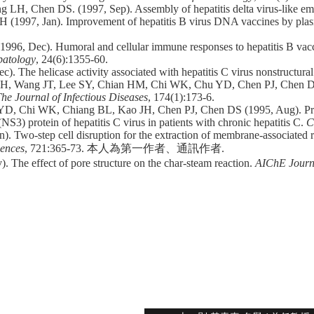
, Chen DS. (1997, Sep). Assembly of hepatitis delta virus-like empt
7, Jan). Improvement of hepatitis B virus DNA vaccines by plasmid
 Dec). Humoral and cellular immune responses to hepatitis B vaccinat
atology
, 24(6):1355-60.
he helicase activity associated with hepatitis C virus nonstructural
 Wang JT, Lee SY, Chian HM, Chi WK, Chu YD, Chen PJ, Chen DS (19
he Journal of Infectious Diseases
, 174(1):173-6.
Chi WK, Chiang BL, Kao JH, Chen PJ, Chen DS (1995, Aug). Promine
NS3) protein of hepatitis C virus in patients with chronic hepatitis C.
C
. Two-step cell disruption for the extraction of membrane-associated
iences
, 721:365-73. 本人為第一作者、通訊作者.
 The effect of pore structure on the char‐steam reaction.
AIChE Journ