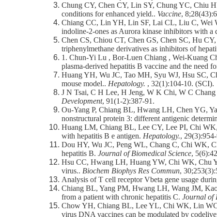
Chung CY, Chen CY, Lin SY, Chung YC, Chiu HY, 
conditions for enhanced yield..
Vaccine
, 8;28(43):
Chiang CC, Lin YH, Lin SF, Lai CL, Liu C, Wei
indoline-2-ones as Aurora kinase inhibitors with a d
Chen CS, Chiou CT, Chen GS, Chen SC, Hu CY, 
triphenylmethane derivatives as inhibitors of hepati
1. Chun-Yi Lu , Bor-Luen Chiang , Wei-Kuang Chi
plasma-derived hepatitis B vaccine and the need fo
Huang YH, Wu JC, Tao MH, Syu WJ, Hsu SC, Chi W
mouse model..
Hepatology.
, 32(1):104-10. (SCI).
J N Tsai, C H Lee, H Jeng, W K Chi, W C Chang (2
Development
, 91(1-2):387-91.
Ou-Yang P, Chiang BL, Hwang LH, Chen YG, Yang 
nonstructural protein 3: different antigenic determ
Huang LM, Chiang BL, Lee CY, Lee PI, Chi WK, Ch
with hepatitis B e antigen.
Hepatology.
, 29(3):954-
Dou HY, Wu JC, Peng WL, Chang C, Chi WK, Chu YD
hepatitis B.
Journal of Biomedical Science
, 5(6):4
Hsu CC, Hwang LH, Huang YW, Chi WK, Chu YD, Ch
virus..
Biochem Biophys Res Commun
, 30;253(3
Analysis of T cell receptor Vbeta gene usage during
Chiang BL, Yang PM, Hwang LH, Wang JM, Kao SF,
from a patient with chronic hepatitis C.
Journal of
Chow YH, Chiang BL, Lee YL, Chi WK, Lin WC, Ch
virus DNA vaccines can be modulated by codeliver