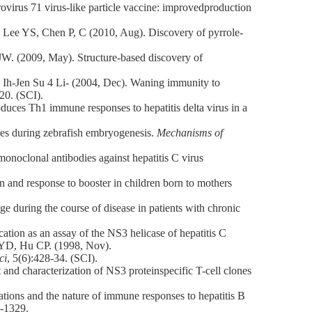
us 71 virus-like particle vaccine: improvedproduction
e YS, Chen P, C (2010, Aug). Discovery of pyrrole-
(2009, May). Structure-based discovery of
Ih-Jen Su 4 Li- (2004, Dec). Waning immunity to
20. (SCI).
s Th1 immune responses to hepatitis delta virus in a
es during zebrafish embryogenesis.
Mechanisms of
clonal antibodies against hepatitis C virus
nd response to booster in children born to mothers
uring the course of disease in patients with chronic
n as an assay of the NS3 helicase of hepatitis C
YD, Hu CP. (1998, Nov).
ci
, 5(6):428-34. (SCI).
characterization of NS3 proteinspecific T-cell clones
s and the nature of immune responses to hepatitis B
0-1329.