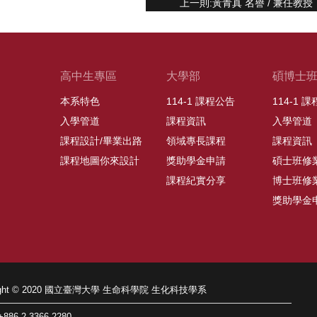
上一則:黃青真 名譽 / 兼任教授
高中生專區
大學部
碩博士
本系特色
114-1 課程公告
114-1 
入學管道
課程資訊
入學管道
課程設計/畢業出路
領域專長課程
課程資訊
課程地圖你來設計
獎助學金申請
碩士班修
課程紀實分享
博士班修
獎助學金
right © 2020 國立臺灣大學 生命科學院 生化科技學系
86-2-3366-2280