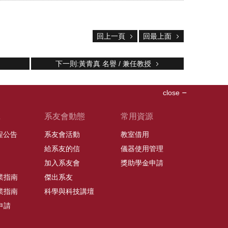
回上一頁
回最上面
下一則:黃青真 名譽 / 兼任教授
close
班
系友會動態
常用資源
課程公告
系友會活動
教室借用
給系友的信
儀器使用管理
加入系友會
獎助學金申請
業指南
傑出系友
業指南
科學與科技講壇
申請