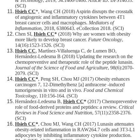
& Technology
, 2019, 54:1460-1466. Article ID: IJFS14053.
(SCI)
Hsieh CC
*, Wang CH (2018) Aspirin disrupts the crosstalk
of angiogenic and inflammatory cytokines between 4T1
breast cancer cells and macrophages.
Mediators of
Inflammation
, 2018, 6380643. eCollection 2018. (SCI)
Chen SI,
Hsieh CC
*
(2018) Why are women with obesity
more likely to develop breast cancer.
Future Oncology
,
14(16):1523-1526. (SCI)
Hsieh CC
, Martínez-Villaluenga C, de Lumen BO,
Hernández-Ledesma B (2018) Updating the research on the
chemopreventive and therapeutic role of the peptide lunasin.
Journal of the Science of Food and Agriculture
, 98(6):2070-
2079. (SCI)
Hsieh CC
*
, Peng SH, Chou MJ (2017) Obesity enhances
carcinogen 7, 12-Dimethylbenz [a] anthracene -induced
tumorigenesis in vitro and in vivo.
Food and Chemical
Toxicology
, 110:156-164. (SCI)
Hernández-Ledesma B,
Hsieh CC
*
(2017) Chemopreventive
role of food-derived proteins and peptides: a review.
Critical
Reviews in Food Science and Nutrition
, 57(11):2358-2376.
(SCI)
Hsieh CC
*
, Chou MJ, Wang CH (2017) Lunasin attenuates
obesity-related inflammation in RAW264.7 cells and 3T3-L1
adipocytes by inhibiting inflammatory cytokine production.