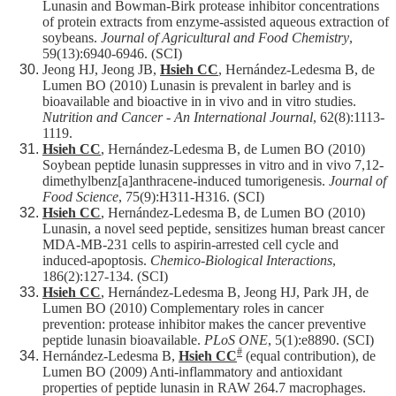
Lunasin and Bowman-Birk protease inhibitor concentrations
of protein extracts from enzyme-assisted aqueous extraction of
soybeans.
Journal of Agricultural and Food Chemistry
,
59(13):6940-6946. (SCI)
Jeong HJ, Jeong JB,
Hsieh CC
, Hernández-Ledesma B, de
Lumen BO (2010) Lunasin is prevalent in barley and is
bioavailable and bioactive in in vivo and in vitro studies.
Nutrition and Cancer - An International Journal
, 62(8):1113-
1119.
Hsieh CC
, Hernández-Ledesma B, de Lumen BO (2010)
Soybean peptide lunasin suppresses in vitro and in vivo 7,12-
dimethylbenz[a]anthracene-induced tumorigenesis.
Journal of
Food Science
, 75(9):H311-H316. (SCI)
Hsieh CC
, Hernández-Ledesma B, de Lumen BO (2010)
Lunasin, a novel seed peptide, sensitizes human breast cancer
MDA-MB-231 cells to aspirin-arrested cell cycle and
induced-apoptosis.
Chemico-Biological Interactions
,
186(2):127-134. (SCI)
Hsieh CC
, Hernández-Ledesma B, Jeong HJ, Park JH, de
Lumen BO (2010) Complementary roles in cancer
prevention: protease inhibitor makes the cancer preventive
peptide lunasin bioavailable.
PLoS ONE
, 5(1):e8890. (SCI)
#
Hernández-Ledesma B,
Hsieh CC
(equal contribution), de
Lumen BO (2009) Anti-inflammatory and antioxidant
properties of peptide lunasin in RAW 264.7 macrophages.