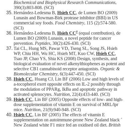
Biochemical and Biophysical Research Communications
,
390(3):803-808. (SCI)
Hernández-Ledesma B,
Hsieh CC
, de Lumen BO (2009)
Lunasin and Bowman-Birk protease inhibitor (BBI) in US
commercial soy foods.
Food Chemistry
, 115 (2):574-580.
(SCI)
#
Hernández-Ledesma B,
Hsieh CC
(equal contribution), de
Lumen BO (2009) Lunasin, a novel peptide for cancer
prevention.
Peptides
, 30(2):426-430. (SCI)
Tai CL, Hung MS, Pawar VD, Tseng SL, Song JS, Hsieh
WP, Chiu HH, Wu HC, Hsieh MT, Kuo CW,
Hsieh CC
,
Tsao JP, Chao YS, Shia KS (2008) Design, synthesis, and
biological evaluation of novel alkenylthiophenes as potent and
selective CB1 cannabinoid receptor antagonists.
Organic &
Biomolecular Chemistry
, 6(3):447-450. (SCI)
Hsieh CC
, Huang CJ, Lin BF (2006) Low and high levels of
a-tocopherol exert opposite effects on IL-2 possibly through
the modulation of PPARg, IkBa and apoptotic pathway in
activated splenocytes.
Nutrition
, 22(4):433-440. (SCI)
Hsieh CC
, Lin BF (2005) Opposite effects of low- and high-
dose supplementation of vitamin E on survival of MRL/lpr
mice.
Nutrition
, 21(9):940-948. (SCI)
Hsieh CC
, Lin BF (2005) The effects of vitamin E
supplementation on autoimmune-prone New Zealand black ´
New Zealand white F1 mice fed an oxidised oil diet.
British