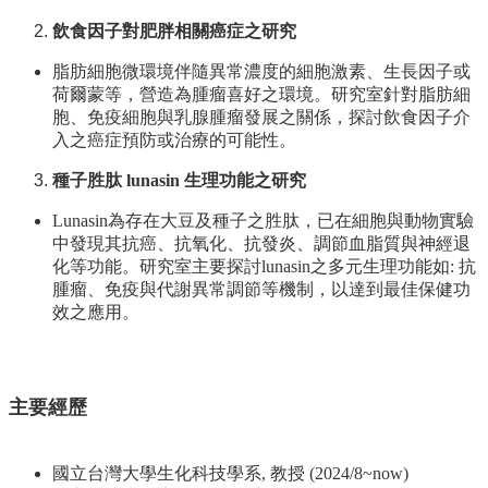
院
飲食因子對肥胖相關癌症之研究
首
頁
脂肪細胞微環境伴隨異常濃度的細胞激素、生長因子或
網
荷爾蒙等，營造為腫瘤喜好之環境。研究室針對脂肪細
站
胞、免疫細胞與乳腺腫瘤發展之關係，探討飲食因子介
導
入之癌症預防或治療的可能性。
覽
種子胜肽 lunasin 生理功能之研究
聯
絡
Lunasin為存在大豆及種子之胜肽，已在細胞與動物實驗
資
中發現其抗癌、抗氧化、抗發炎、調節血脂質與神經退
訊
化等功能。研究室主要探討lunasin之多元生理功能如: 抗
English
腫瘤、免疫與代謝異常調節等機制，以達到最佳保健功
效之應用。
公
佈
欄
主要經歷
學
系
簡
國立台灣大學生化科技學系, 教授 (2024/8~now)
介