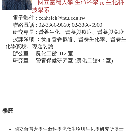
中
國立臺灣大學 生命科學院 生化科
生
技學系
專
電子郵件 : cchhsieh@ntu.edu.tw
區
聯絡電話 : 02-3366-9660; 02-3366-5900
大
研究專長 : 營養生化、營養與癌症、營養與免疫
學
授課領域 ：食品營養概論、營養生化學、營養生
部
化學實驗、專題討論
辦公室 ：農化二館 412 室
碩
研究室 ：營養保健研究室 (農化二館412室)
博
士
班
系
友
會
動
態
學歷
常
用
國立台灣大學生命科學院微生物與生化學研究所博士