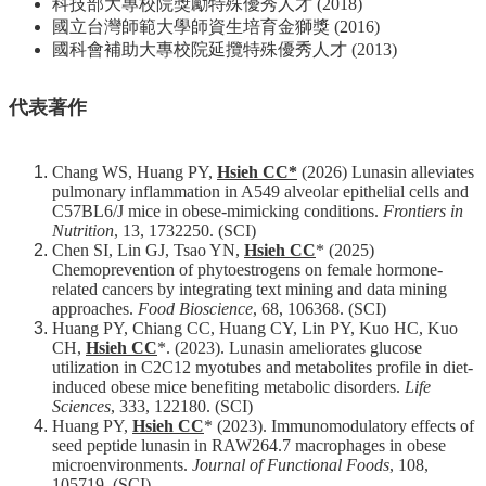
科技部大專校院獎勵特殊優秀人才 (2018)
友
國立台灣師範大學師資生培育金獅獎 (2016)
會
國科會補助大專校院延攬特殊優秀人才 (2013)
動
態
代表著作
常
用
資
Chang WS, Huang PY,
Hsieh CC*
(2026) Lunasin alleviates
源
pulmonary inflammation in A549 alveolar epithelial cells and
C57BL6/J mice in obese-mimicking conditions.
Frontiers in
Nutrition
, 13, 1732250. (SCI)
下
Chen SI, Lin GJ, Tsao YN,
Hsieh CC
* (2025)
載
Chemoprevention of phytoestrogens on female hormone-
中
related cancers by integrating text mining and data mining
心
approaches.
Food Bioscience
, 68, 106368. (SCI)
Huang PY, Chiang CC, Huang CY, Lin PY, Kuo HC, Kuo
捐
CH,
Hsieh CC
*. (2023). Lunasin ameliorates glucose
款
utilization in C2C12 myotubes and metabolites profile in diet-
induced obese mice benefiting metabolic disorders.
Life
專
Sciences
, 333, 122180. (SCI)
區
Huang PY,
Hsieh CC
* (2023). Immunomodulatory effects of
seed peptide lunasin in RAW264.7 macrophages in obese
microenvironments.
Journal of Functional Foods
, 108,
105719. (SCI)