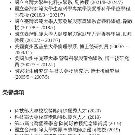
國立台灣大學生化科技學系, 副教授 (2021/8~2024/7)
國立臺灣師範大學生命科學專業學院營養科學學位學程,
系
副教授 (2018/8 ~ 2021/7)
所
國立臺灣師範大學人類發展與家庭學系營養科學組, 副教
師
授 (2017/8 ~ 2018/7)
資
國立臺灣師範大學人類發展與家庭學系營養科學組, 助理
教授 (2013/2 ~ 2017/7)
高
美國賓州匹茲堡大學病理學系, 博士後研究員 (2009/7 ~
中
2009/11)
生
美國加州柏克萊大學 營養科學與毒物學系, 博士後研究
專
員 (2007/7 ~ 2012/2)
區
國家衛生研究院 生技與藥物研究所, 博士後研究員
(2005/5 ~ 2007/5)
大
學
部
榮譽獎項
碩
博
科技部大專校院獎勵特殊優秀人才 (2020)
士
科技部大專校院獎勵特殊優秀人才 (2019)
班
第45屆台灣營養學會 陳尚球教授紀念學術獎 (2019)
國立台灣師範大學獎勵卓越教師之優聘教授 (2019)
系