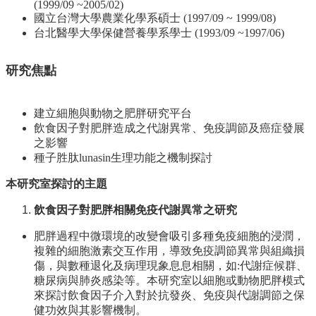
資
(1999/09 ~2005/02)
源
國立台灣大學農業化學系碩士 (1997/09 ~ 1999/08)
台北醫學大學保健營養學系學士 (1993/09 ~1997/06)
下
載
研究焦點
中
心
捐
建立細胞與動物之肥胖研究平台
款
飲食因子對肥胖造成之代謝異常、免疫調節及癌症發展
專
之影響
區
種子胜肽lunasin生理功能之機制探討
本研究室探討的主題
回
首
飲食因子對肥胖相關免疫代謝異常之研究
頁
臺
肥胖過程中微環境的改變會吸引多種免疫細胞的浸潤，
大
複雜的細胞激素交互作用，導致免疫調節異常與組織損
首
傷，與數種退化及病理現象息息相關，如:代謝症候群、
頁
糖尿病與肺炎感染等。本研究室以細胞或動物肥胖模式
來探討飲食因子介入對於抗發炎、免疫與代謝調節之保
生
健功效與其影響機制。
科