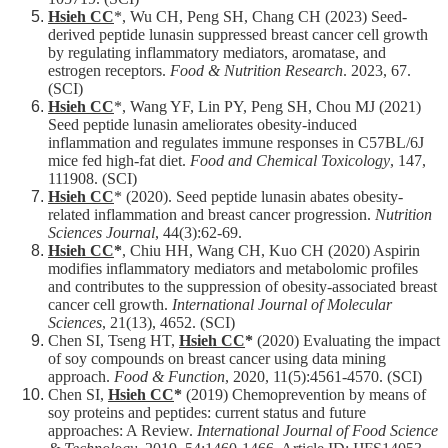
Hsieh CC
*, Wu CH, Peng SH, Chang CH (2023) Seed-
derived peptide lunasin suppressed breast cancer cell growth
by regulating inflammatory mediators, aromatase, and
estrogen receptors.
Food & Nutrition Research
. 2023, 67.
(SCI)
Hsieh CC
*, Wang YF, Lin PY, Peng SH, Chou MJ (2021)
Seed peptide lunasin ameliorates obesity-induced
inflammation and regulates immune responses in C57BL/6J
mice fed high-fat diet.
Food and Chemical Toxicology
, 147,
111908. (SCI)
Hsieh CC
* (2020). Seed peptide lunasin abates obesity-
related inflammation and breast cancer progression.
Nutrition
Sciences Journal
, 44(3):62-69.
Hsieh CC
*
, Chiu HH, Wang CH, Kuo CH (2020) Aspirin
modifies inflammatory mediators and metabolomic profiles
and contributes to the suppression of obesity-associated breast
cancer cell growth.
International Journal of Molecular
Sciences
, 21(13), 4652. (SCI)
Chen SI, Tseng HT,
Hsieh CC
*
(2020) Evaluating the impact
of soy compounds on breast cancer using data mining
approach.
Food & Function
, 2020, 11(5):4561-4570. (SCI)
Chen SI,
Hsieh CC
*
(2019) Chemoprevention by means of
soy proteins and peptides: current status and future
approaches: A Review.
International Journal of Food Science