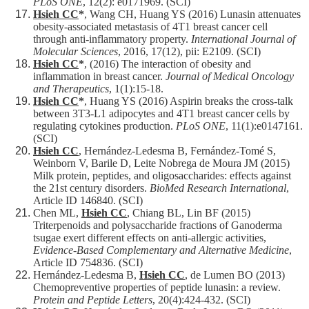
PLoS ONE
, 12(2): e0171969. (SCI)
Hsieh CC
*
, Wang CH, Huang YS (2016) Lunasin attenuates
obesity-associated metastasis of 4T1 breast cancer cell
through anti-inflammatory property.
International Journal of
Molecular Sciences
, 2016, 17(12), pii: E2109. (SCI)
Hsieh CC
*
, (2016) The interaction of obesity and
inflammation in breast cancer.
Journal of Medical Oncology
and Therapeutics
, 1(1):15-18.
Hsieh CC
*
, Huang YS (2016) Aspirin breaks the cross-talk
between 3T3-L1 adipocytes and 4T1 breast cancer cells by
regulating cytokines production.
PLoS ONE
, 11(1):e0147161.
(SCI)
Hsieh CC
, Hernández-Ledesma B, Fernández-Tomé S,
Weinborn V, Barile D, Leite Nobrega de Moura JM (2015)
Milk protein, peptides, and oligosaccharides: effects against
the 21st century disorders.
BioMed Research International
,
Article ID 146840. (SCI)
Chen ML,
Hsieh CC
, Chiang BL, Lin BF (2015)
Triterpenoids and polysaccharide fractions of Ganoderma
tsugae exert different effects on anti-allergic activities,
Evidence-Based Complementary and Alternative Medicine
,
Article ID 754836. (SCI)
Hernández-Ledesma B,
Hsieh CC
, de Lumen BO (2013)
Chemopreventive properties of peptide lunasin: a review.
Protein and Peptide Letters
, 20(4):424-432. (SCI)