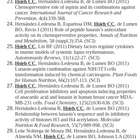
Hsieh CC
, Hernández-Ledesma B, de Lumen BO (2011)
Chemopreventive role of aspirin and its combinations against
cancer.
International Journal of Cancer Research and
Prevention
, 4(4):339-368.
Hernández-Ledesma B, Espartosa DM,
Hsieh CC
, de Lumen
BO, Recio I (2011) Role of peptide lunasin’s antioxidant
activity on its chemopreventive properties.
Annals of Nutrition
and Metabolism
, 58 (suppl.3):354. (SCI)
Hsieh CC
, Lin BF (2011) Dietary factors regulate cytokines
in murine models of systemic lupus erythematosus.
Autoimmunity Reviews,
11(1):22-27. (SCI)
Hsieh CC
, Hernández-Ledesma B, de Lumen BO (2011)
Lunasin-aspirin combination against NIH/3T3 cells
transformation induced by chemical carcinogens.
Plant Foods
for Human Nutrition
, 66(2):107-113. (SCI)
Hsieh CC
, Hernández-Ledesma B, de Lumen BO (2011)
Cell proliferation inhibitory and apoptosis inducing properties
of anacardic acid and lunasin in human breast cancer MDA-
MB-231 cells.
Food Chemistry
, 125(2):630-636. (SCI)
Hernández-Ledesma B,
Hsieh CC
, de Lumen BO (2011)
Relationship between lunasin’s sequence and its inhibitory
activity of histones H3 and H4 acetylation.
Molecular
Nutrition & Food Research
, 55(7):989-998. (SCI)
Leite Nobrega de Moura JM, Hernández-Ledesma B, de
Almeida NM,
Hsieh CC
, de Lumen BO, Johnson LA (2011)