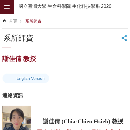
跳到主要內容區塊
國立臺灣大學 生命科學院 生化科技學系 2020
進
階
首頁
系所師資
搜
尋
系所師資
公
佈
欄
謝佳倩 教授
學
系
簡
English Version
介
連絡資訊
系
所
師
資
謝佳倩 (Chia-Chien Hsieh) 教授
高