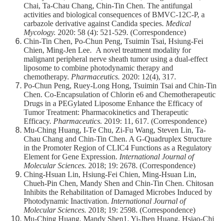
Chai, Ta-Chau Chang, Chin-Tin Chen. The antifungal
activities and biological consequences of BMVC-12C-P, a
carbazole derivative against Candida species.
Medical
Mycology.
2020: 58 (4): 521-529. (Correspondence)
Chin-Tin Chen, Po-Chun Peng, Tsuimin Tsai, Hsiung-Fei
Chien, Ming-Jen Lee. A novel treatment modality for
malignant peripheral nerve sheath tumor using a dual-effect
liposome to combine photodynamic therapy and
chemotherapy.
Pharmaceutics.
2020: 12(4), 317.
Po-Chun Peng, Ruey-Long Hong, Tsuimin Tsai and Chin-Tin
Chen. Co-Encapsulation of Chlorin e6 and Chemotherapeutic
Drugs in a PEGylated Liposome Enhance the Efficacy of
Tumor Treatment: Pharmacokinetics and Therapeutic
Efficacy.
Pharmaceutics.
2019: 11, 617. (Correspondence)
Mu-Ching Huang, I-Te Chu, Zi-Fu Wang, Steven Lin, Ta-
Chau Chang and Chin-Tin Chen. A G-Quadruplex Structure
in the Promoter Region of CLIC4 Functions as a Regulatory
Element for Gene Expression.
International Journal of
Molecular Sciences.
2018; 19: 2678. (Correspondence)
Ching-Hsuan Lin, Hsiung-Fei Chien, Ming-Hsuan Lin,
Chueh-Pin Chen, Mandy Shen and Chin-Tin Chen. Chitosan
Inhibits the Rehabilitation of Damaged Microbes Induced by
Photodynamic Inactivation.
International Journal of
Molecular Sciences.
2018; 19: 2598. (Correspondence)
Mu-Ching Huang, Mandy Shen1, Yi-Jhen Huang, Hsiao-Chi