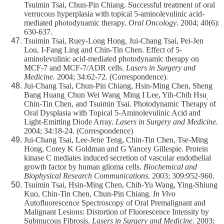
Tsuimin Tsai, Chun-Pin Chiang. Successful treatment of oral
verrucous hyperplasia with topical 5-aminolevulinic acid-
mediated photodynamic therapy.
Oral Oncology
. 2004; 40(6):
630-637.
Tsuimin Tsai, Ruey-Long Hong, Jui-Chang Tsai, Pei-Jen
Lou, I-Fang Ling and Chin-Tin Chen. Effect of 5-
aminolevulinic acid-mediated photodynamic therapy on
MCF-7 and MCF-7/ADR cells.
Lasers in Surgery and
Medicine.
2004; 34:62-72. (Correspondence).
Jui-Chang Tsai, Chun-Pin Chiang, Hsin-Ming Chen, Sheng
Bang Huang
Chun Wei Wang
Ming I Lee, Yih-Chih Hsu
,
,
,
Chin-Tin Chen, and Tsuimin Tsai. Photodynamic Therapy of
Oral Dysplasia with Topical 5-Aminolevulinic Acid and
Light-Emitting Diode Array.
Lasers in Surgery and Medicine.
2004; 34:18-24. (Correspondence)
Jui-Chang Tsai, Lee-Jene Teng, Chin-Tin Chen, Tse-Ming
Hong, Corey K Goldman and G Yancey Gillespie. Protein
kinase C mediates induced secretion of vascular endothelial
growth factor by human glioma cells.
Biochemical and
Biophysical Research Communications.
2003; 309:952-960.
Tsuimin Tsai, Hsin-Ming Chen, Chih-Yu Wang, Ying-Shiung
Kuo, Chin-Tin Chen, Chun-Pin Chiang.
In Vivo
Autofluorescence Spectroscopy of Oral Premalignant and
Malignant Lesions: Distortion of Fluorescence Intensity by
Submucous Fibrosis.
Lasers in Surgery and Medicine
. 2003;