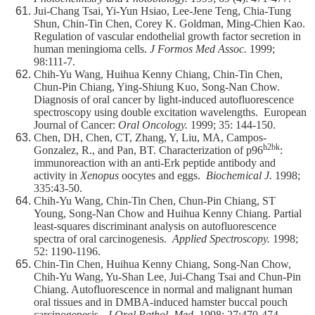
Jui-Chang Tsai, Yi-Yun Hsiao, Lee-Jene Teng, Chia-Tung
Shun, Chin-Tin Chen, Corey K. Goldman, Ming-Chien Kao.
Regulation of vascular endothelial growth factor secretion in
human meningioma cells.
J Formos Med Assoc.
1999;
98:111-7.
Chih-Yu Wang, Huihua Kenny Chiang, Chin-Tin Chen,
Chun-Pin Chiang, Ying-Shiung Kuo, Song-Nan Chow.
Diagnosis of oral cancer by light-induced autofluorescence
spectroscopy using double excitation wavelengths. European
Journal of Cancer:
Oral Oncology.
1999; 35: 144-150.
Chen, DH, Chen, CT, Zhang, Y, Liu, MA, Campos-
h2bk
Gonzalez, R., and Pan, BT. Characterization of p96
:
immunoreaction with an anti-Erk peptide antibody and
activity in
Xenopus
oocytes and eggs.
Biochemical J.
1998;
335:43-50.
Chih-Yu Wang, Chin-Tin Chen, Chun-Pin Chiang, ST
Young, Song-Nan Chow and Huihua Kenny Chiang. Partial
least-squares discriminant analysis on autofluorescence
spectra of oral carcinogenesis.
Applied Spectroscopy.
1998;
52: 1190-1196.
Chin-Tin Chen, Huihua Kenny Chiang, Song-Nan Chow,
Chih-Yu Wang, Yu-Shan Lee, Jui-Chang Tsai and Chun-Pin
Chiang. Autofluorescence in normal and malignant human
oral tissues and in DMBA-induced hamster buccal pouch
carcinogenesis.
J Oral Pathol. Med.
1998; 27:470-474.