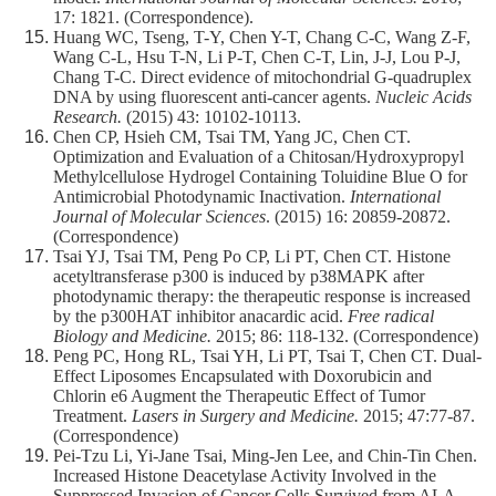
17: 1821. (Correspondence).
Huang WC, Tseng, T-Y, Chen Y-T, Chang C-C, Wang Z-F,
Wang C-L, Hsu T-N, Li P-T, Chen C-T, Lin, J-J, Lou P-J,
Chang T-C. Direct evidence of mitochondrial G-quadruplex
DNA by using fluorescent anti-cancer agents.
Nucleic Acids
Research.
(2015) 43: 10102-10113.
Chen CP, Hsieh CM, Tsai TM, Yang JC, Chen CT.
Optimization and Evaluation of a Chitosan/Hydroxypropyl
Methylcellulose Hydrogel Containing Toluidine Blue O for
Antimicrobial Photodynamic Inactivation.
International
Journal of Molecular Sciences
. (2015) 16: 20859-20872.
(Correspondence)
Tsai YJ, Tsai TM, Peng Po CP, Li PT, Chen CT. Histone
acetyltransferase p300 is induced by p38MAPK after
photodynamic therapy: the therapeutic response is increased
by the p300HAT inhibitor anacardic acid.
Free radical
Biology and Medicine.
2015; 86: 118-132. (Correspondence)
Peng PC, Hong RL, Tsai YH, Li PT, Tsai T, Chen CT. Dual-
Effect Liposomes Encapsulated with Doxorubicin and
Chlorin e6 Augment the Therapeutic Effect of Tumor
Treatment.
Lasers in Surgery and Medicine.
2015; 47:77-87.
(Correspondence)
Pei-Tzu Li, Yi-Jane Tsai, Ming-Jen Lee, and Chin-Tin Chen.
Increased Histone Deacetylase Activity Involved in the
Suppressed Invasion of Cancer Cells Survived from ALA-