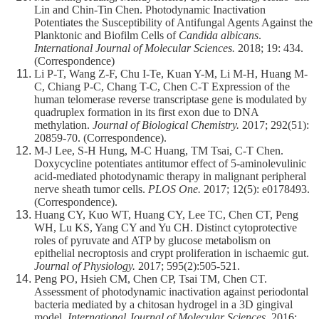
Lin and Chin-Tin Chen. Photodynamic Inactivation
Potentiates the Susceptibility of Antifungal Agents Against the
Planktonic and Biofilm Cells of
Candida albicans
.
International Journal of Molecular Sciences.
2018; 19: 434.
(Correspondence)
Li P-T, Wang Z-F, Chu I-Te, Kuan Y-M, Li M-H, Huang M-
C, Chiang P-C, Chang T-C, Chen C-T Expression of the
human telomerase reverse transcriptase gene is modulated by
quadruplex formation in its first exon due to DNA
methylation.
Journal of Biological Chemistry.
2017; 292(51):
20859-70. (Correspondence).
M-J Lee, S-H Hung, M-C Huang, TM Tsai, C-T Chen.
Doxycycline potentiates antitumor effect of 5-aminolevulinic
acid-mediated photodynamic therapy in malignant peripheral
nerve sheath tumor cells.
PLOS One.
2017; 12(5): e0178493.
(Correspondence).
Huang CY, Kuo WT, Huang CY, Lee TC, Chen CT, Peng
WH, Lu KS, Yang CY and Yu CH. Distinct cytoprotective
roles of pyruvate and ATP by glucose metabolism on
epithelial necroptosis and crypt proliferation in ischaemic gut.
Journal of Physiology.
2017; 595(2):505-521.
Peng PO, Hsieh CM, Chen CP, Tsai TM, Chen CT.
Assessment of photodynamic inactivation against periodontal
bacteria mediated by a chitosan hydrogel in a 3D gingival
model.
International Journal of Molecular Sciences.
2016;