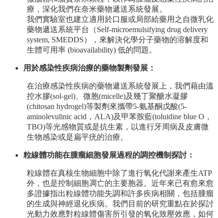
療，深化我們在奈米藥物遞送系統發展。
系
我們實驗室也建立適用於口服或局部給藥用之自微乳化
所
藥物遞送系統平台（Self-microemulsifying drug delivery
師
system, SMEDDS），來解決化學分子藥物的溶解度和
資
生體可用率 (bioavailability) 低的問題。
高
用於感染性疾病治療的藥物製劑發展：
中
在治療感染性疾病的藥物遞送系統發展上，我們藉由溫
生
控水膠(sol-gel)、微胞(micelle)及幾丁聚醣水凝膠
專
(chitosan hydrogel)等製劑來攜帶5-氨基酮戊酸(5-
區
aminolevulinic acid，ALA)及甲苯胺藍(toluidine blue O，
大
TBO)等光感物質或是抗生素，以進行牙周病及皮膚微
學
生物感染或是扁平疣的治療。
部
粒線體功能在腫瘤細胞發展過程的調控機制探討：
碩
粒線體在真核生物細胞中除了進行氧化代謝來產生ATP
博
外，也是控制細胞凋亡的主要胞器。近年來已有愈來愈
士
多證據指出粒線體功能失調和許多疾病相關，包括腫瘤
班
的生成與神經退化疾病。我們目前的研究重點在於探討
系
光動力效應對粒線體傷害所引發的氧化致壓效應，如何