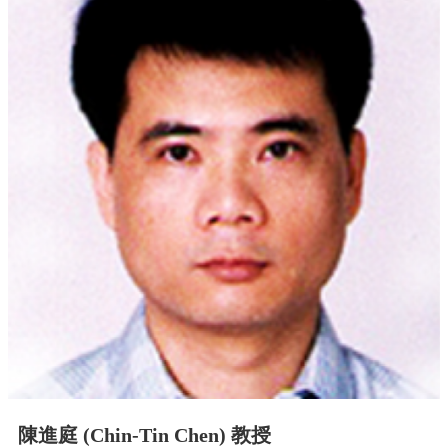
中
生
專
區
大
學
部
碩
博
士
班
系
友
會
動
態
常
用
陳進庭 (Chin-Tin Chen) 教授