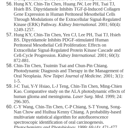
Hung KY, Chin-Tin Chen, Huang JW, Lee PH, Tsai TJ,
Hsieh BS. Dipyridamole Inhibits TGF-β-Induced Collagen
Gene Expression in Human Peritoneal Mesothelial Cells
Through Modulations of the Extracellular Signal-Regulated
Kinase (ERK) Pathway.
Kidney International.
2001; 60(4):
1249-1257.
Hung KY, Chin-Tin Chen, Yen CJ, Lee PH, Tsai TJ, Hsieh
BS. Dipyridamole Inhibits PDGF-stimulated Human
Peritoneal Mesothelial Cell Proliferation: Effects on
Extracellular Signal-Regulated Protein Kinase Cascade and
Cell-Cycle Progression.
Kidney International
. 2001; 60(3):
872-881.
Chin-Tin Chen, Tsuimin Tsai and Chun-Pin Chiang.
Photodynamic Diagnosis and Therapy in the Management of
Oral Neoplasia.
New Taipei Journal of Medicine.
2001; 3(1):
1-5.
J-C Tsai, Y-Y Hsiao, L-J Teng, Chin-Tin Chen, Ming-Chien
Kao. Comparative study on the ALA photodynamic effects of
human glioma and meningioma.
Laser Surg. Med.
1999; 24:
296-305.
C-Y Wang, Chin-Tin Chen, C-P Chiang, S-T Young, Song-
Nan Chow and Huihua Kenny Chiang. A probability-based
multivariate statistical algorithm for autofluorescence
spectroscopic identification of oral carcinogenesis.
Photochemistry and Photobiology.
1999; 69 (4): 471-477.