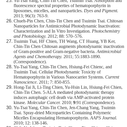
Yu-Tsai Yang, Chin-Tin Chen, Tsuimin Tsai. Absorption and
fluorescence spectral properties of hematoporphyrin in
liposomes, micelles, and nanoparticles.
Dyes and Pigment.
2013; 96(3): 763-9.
Chueh-Pin Chen, Chin-Tin Chen and Tsuimin Tsai. Chitosan
Nanoparticles for Antimicrobial Photodynamic Inactivation:
Characterization and In Vitro Investigation.
Photochemistry
and Photobiology.
2012; 88: 570–576.
Tsuimin Tsai, HF Chien, TH Wang, CT Huang, YB Ker,
Chin-Tin Chen Chitosan augments photodynamic inactivation
of Gram-positive and Gram-negative bacteria.
Antimicrobial
Agents and Chemotherapy.
2011; 55:1883-1890.
(Correspondence).
Yu-Tsai Yang, Chin-Tin Chen, Hsiung-Fei Chienc, and
Tsuimin Tsai. Cellular Photodynamic Toxicity of
Hematoporphyrin in Various Nanocarrier Systems.
Current
Nanoscience
. 2011; 7: 850-855.
Hong-Tai Ji, Li-Ting Chien, Yu-Hsin Lin, Hsiung-Fei Chien,
Chin-Tin Chen. 5-ALA mediated photodynamic therapy
induces autophagic cell death via AMP-activated protein
kinase.
Molecular Cancer.
2010;
9
:91 (Correspondence).
Yu-Tsai Yang, Chin-Tin Chen, Jen-Chang Yang, Tsuimin
Tsai. Spray-dried Microparticles Containing Polymeric
Micelles Encapsulating Hematoporphyrin.
AAPS Journal.
2010; 12: 138-146.