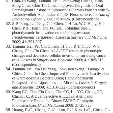
Chih-Yu Wang, Tsuimin Tsai, Chung-Ping Chiang, Hsin-
Ming Chen, Chin-Tin Chen
.
Improved Diagnosis of Oral
Premalignant Lesions in Submucous Fibrosis Patients with 5-
Aminolevulinic Acid Induced PpIX Fluorescence.
Journal of
Biomedical Optics.
2009; 14: 04426. (Correspondence)
S-P Tseng, L-J Teng, C-T Chen, T-H Lo, W-C Hung, H-J
Chen, P.R. Hsueh, and J-C Tsai. Toluidine blue O
photodynamic inactivation on multidrug-resistant
Pseudomonas aeruginosa
.
Lasers in Surgery and Medicine.
2009; 41: 391-397.
Tsuimin Tsai, Pei-Chi Chiang, H-T Ji, R-H Chou, W-S
Chang, Chin-Tin Chen. ALA-PDT results in phenotypic
changes and decreased cellular invasion in surviving cancer
cells.
Lasers in Surgery and Medicine.
2009; 41: 305-315
(Correspondence).
Tsuimin Tsai, Yu-Tsai Yang, Tse-Hsien Wang, Hsiung-Fei
Chien, Chin-Tin Chen. Improved Photodynamic Inactivation
of Gram-positive Bacteria Using Hematoporphyrin
Encapsulated in Liposomes and Micelles.
Lasers in Surgery
and Medicine.
2009; 41: 316-322 (Correspondence)
Kang CC, Chin-Tin Chen, Cho CC, Lin YC, Chang CC,
Chang TC. A Dual Selective Antitumor Agent and
Fluorescence Probe: the Binary BMVC–Porphyrin
Photosensitizer.
ChemMedChem
2008; 3:725-728.
Huang, F.-C., Chang, C.-C., Lou, P.-J. Kuo, I.-C., Chien, C.-