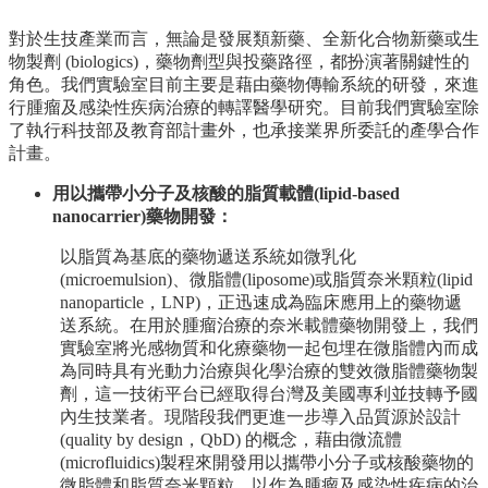
院
對於生技產業而言，無論是發展類新藥、全新化合物新藥或生
首
物製劑 (biologics)，藥物劑型與投藥路徑，都扮演著關鍵性的
頁
角色。我們實驗室目前主要是藉由藥物傳輸系統的研發，來進
網
行腫瘤及感染性疾病治療的轉譯醫學研究。目前我們實驗室除
站
了執行科技部及教育部計畫外，也承接業界所委託的產學合作
導
計畫。
覽
聯
用以攜帶小分子及核酸的脂質載體(lipid-based
絡
nanocarrier)藥物開發：
資
以脂質為基底的藥物遞送系統如微乳化
訊
(microemulsion)、微脂體(liposome)或脂質奈米顆粒(lipid
English
nanoparticle，LNP)，正迅速成為臨床應用上的藥物遞
送系統。在用於腫瘤治療的奈米載體藥物開發上，我們
公
實驗室將光感物質和化療藥物一起包埋在微脂體內而成
佈
為同時具有光動力治療與化學治療的雙效微脂體藥物製
欄
劑，這一技術平台已經取得台灣及美國專利並技轉予國
學
內生技業者。現階段我們更進一步導入品質源於設計
系
(quality by design，QbD) 的概念，藉由微流體
簡
(microfluidics)製程來開發用以攜帶小分子或核酸藥物的
介
微脂體和脂質奈米顆粒，以作為腫瘤及感染性疾病的治