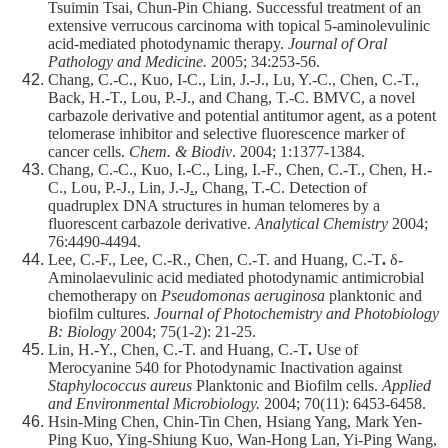
Tsuimin Tsai, Chun-Pin Chiang. Successful treatment of an
extensive verrucous carcinoma with topical 5-aminolevulinic
acid-mediated photodynamic therapy.
Journal of Oral
Pathology and Medicine.
2005; 34:253-56.
Chang, C.-C., Kuo, I-C., Lin, J.-J., Lu, Y.-C., Chen, C.-T.,
Back, H.-T., Lou, P.-J., and Chang, T.-C. BMVC, a novel
carbazole derivative and potential antitumor agent, as a potent
telomerase inhibitor and selective fluorescence marker of
cancer cells.
Chem. & Biodiv
. 2004; 1:1377-1384.
Chang, C.-C., Kuo, I.-C., Ling, I.-F., Chen, C.-T., Chen, H.-
C., Lou, P.-J., Lin, J.-J
.
, Chang, T.-C. Detection of
quadruplex DNA structures in human telomeres by a
fluorescent carbazole derivative.
Analytical Chemistry
2004;
76:4490-4494.
Lee, C.-F., Lee, C.-R., Chen, C.-T. and Huang, C.-T
.
δ-
Aminolaevulinic acid mediated photodynamic antimicrobial
chemotherapy on
Pseudomonas aeruginosa
planktonic and
biofilm cultures.
Journal of Photochemistry and Photobiology
B: Biology
2004; 75(1-2): 21-25.
Lin, H.-Y., Chen, C.-T. and Huang, C.-T
.
Use of
Merocyanine 540 for Photodynamic Inactivation against
Staphylococcus aureus
Planktonic and Biofilm cells.
Applied
and Environmental Microbiology.
2004; 70(11): 6453-6458.
Hsin-Ming Chen, Chin-Tin Chen, Hsiang Yang, Mark Yen-
Ping Kuo, Ying-Shiung Kuo, Wan-Hong Lan, Yi-Ping Wang,