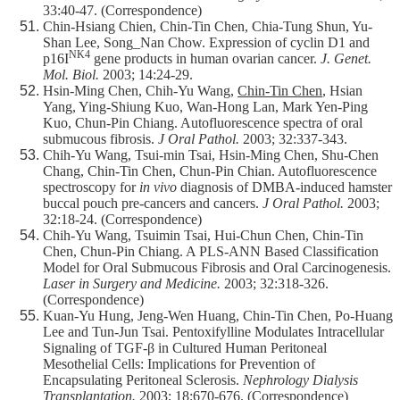
33:40-47. (Correspondence)
Chin-Hsiang Chien, Chin-Tin Chen, Chia-Tung Shun, Yu-
Shan Lee, Song_Nan Chow. Expression of cyclin D1 and
NK4
p16I
gene products in human ovarian cancer.
J. Genet.
Mol. Biol.
2003; 14:24-29.
Hsin-Ming Chen, Chih-Yu Wang,
Chin-Tin Chen
, Hsian
Yang, Ying-Shiung Kuo, Wan-Hong Lan, Mark Yen-Ping
Kuo, Chun-Pin Chiang. Autofluorescence spectra of oral
submucous fibrosis.
J Oral Pathol.
2003; 32:337-343.
Chih-Yu Wang, Tsui-min Tsai, Hsin-Ming Chen, Shu-Chen
Chang, Chin-Tin Chen, Chun-Pin Chian. Autofluorescence
spectroscopy for
in vivo
diagnosis of DMBA-induced hamster
buccal pouch pre-cancers and cancers.
J Oral Pathol.
2003;
32:18-24. (Correspondence)
Chih-Yu Wang, Tsuimin Tsai, Hui-Chun Chen, Chin-Tin
Chen, Chun-Pin Chiang. A PLS-ANN Based Classification
Model for Oral Submucous Fibrosis and Oral Carcinogenesis.
Laser in Surgery and Medicine.
2003; 32:318-326.
(Correspondence)
Kuan-Yu Hung, Jeng-Wen Huang, Chin-Tin Chen, Po-Huang
Lee and Tun-Jun Tsai. Pentoxifylline Modulates Intracellular
Signaling of TGF-β in Cultured Human Peritoneal
Mesothelial Cells: Implications for Prevention of
Encapsulating Peritoneal Sclerosis.
Nephrology Dialysis
Transplantation.
2003; 18:670-676. (Correspondence)