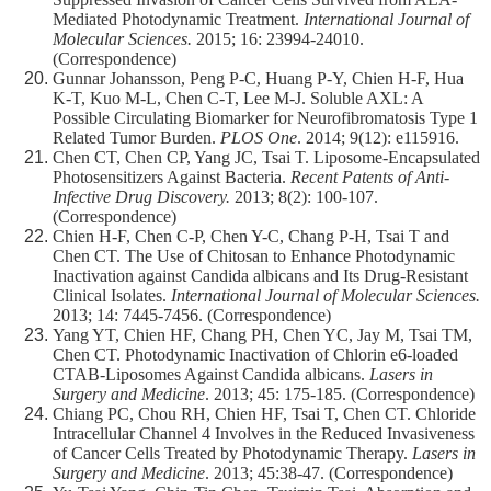
Mediated Photodynamic Treatment.
International Journal of
Molecular Sciences.
2015; 16: 23994-24010.
(Correspondence)
Gunnar Johansson, Peng P-C, Huang P-Y, Chien H-F, Hua
K-T, Kuo M-L, Chen C-T, Lee M-J. Soluble AXL: A
Possible Circulating Biomarker for Neurofibromatosis Type 1
Related Tumor Burden.
PLOS One
. 2014; 9(12): e115916.
Chen CT, Chen CP, Yang JC, Tsai T. Liposome-Encapsulated
Photosensitizers Against Bacteria.
Recent Patents of Anti-
Infective Drug Discovery.
2013; 8(2): 100-107.
(Correspondence)
Chien H-F, Chen C-P, Chen Y-C, Chang P-H, Tsai T and
Chen CT. The Use of Chitosan to Enhance Photodynamic
Inactivation against Candida albicans and Its Drug-Resistant
Clinical Isolates.
International Journal of Molecular Sciences.
2013; 14: 7445-7456. (Correspondence)
Yang YT, Chien HF, Chang PH, Chen YC, Jay M, Tsai TM,
Chen CT. Photodynamic Inactivation of Chlorin e6-loaded
CTAB-Liposomes Against Candida albicans.
Lasers in
Surgery and Medicine
. 2013; 45: 175-185. (Correspondence)
Chiang PC, Chou RH, Chien HF, Tsai T, Chen CT. Chloride
Intracellular Channel 4 Involves in the Reduced Invasiveness
of Cancer Cells Treated by Photodynamic Therapy.
Lasers in
Surgery and Medicine
. 2013; 45:38-47. (Correspondence)