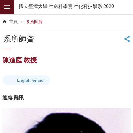
跳到主要內容區塊
國立臺灣大學 生命科學院 生化科技學系 2020
進
階
首頁
系所師資
搜
尋
系所師資
公
佈
欄
陳進庭 教授
學
系
簡
English Version
介
連絡資訊
系
所
師
資
高