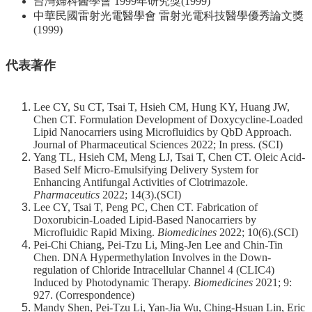
台灣婦科醫學會 1999年研究獎(1999)
中華民國雷射光電醫學會 雷射光電科技醫學優秀論文獎
(1999)
代表著作
Lee CY, Su CT, Tsai T, Hsieh CM, Hung KY, Huang JW,
Chen CT. Formulation Development of Doxycycline-Loaded
Lipid Nanocarriers using Microfluidics by QbD Approach.
Journal of Pharmaceutical Sciences 2022; In press. (SCI)
Yang TL, Hsieh CM, Meng LJ, Tsai T, Chen CT. Oleic Acid-
Based Self Micro-Emulsifying Delivery System for
Enhancing Antifungal Activities of Clotrimazole.
Pharmaceutics
2022; 14(3).(SCI)
Lee CY, Tsai T, Peng PC, Chen CT. Fabrication of
Doxorubicin-Loaded Lipid-Based Nanocarriers by
Microfluidic Rapid Mixing.
Biomedicines
2022; 10(6).(SCI)
Pei-Chi Chiang, Pei-Tzu Li, Ming-Jen Lee and Chin-Tin
Chen. DNA Hypermethylation Involves in the Down-
regulation of Chloride Intracellular Channel 4 (CLIC4)
Induced by Photodynamic Therapy.
Biomedicines
2021; 9:
927. (Correspondence)
Mandy Shen, Pei-Tzu Li, Yan-Jia Wu, Ching-Hsuan Lin, Eric