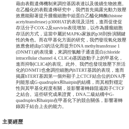
友
藉由表觀遺傳機制來調控基因表達以及後續生物效應。
會
在乙醯化的表觀遺傳研究中，我們首先揭露光動力致壓
動
效應能顯著提升腫瘤細胞中組蛋白乙醯化轉酶(histone
態
acetyltransferase) p300HAT的表現及活性，進而促使促
存活分子COX-2及survivin表現增加，以作為腫瘤細胞
常
存活的方式，這當中屬於MAPKs家族的p38則扮演關鍵
用
性的角色。而在甲基化方面的研究，我們發現氧化致壓
資
效應會經由p53的活化而提升DNA methyltransferase 1
源
(DNMT1)的表現量，來調控氯離子通道蛋白(chloride
intracellular channel 4, CLIC4)基因啟動子上的甲基化，
下
進而抑制CLIC4的表現。此外、我們也發現致壓下所活
載
化的DNMT1也會調控細胞內hTERT基因的表現，進而
中
揭露hTERT基因第一個外顯子上CTCF結合位的DNA序
心
列能形成G-quadruplex和hairpin的結構，而其相對穩定
性與其甲基化程度有關，並影響著轉錄阻遏因子CTCF
捐
之結合。這些研究成果證實，DNA二級結構中G-
款
quadruplex和hairpin在甲基化下的競合關係，影響著轉
專
錄因子結合上去的能力。
區
主要經歷