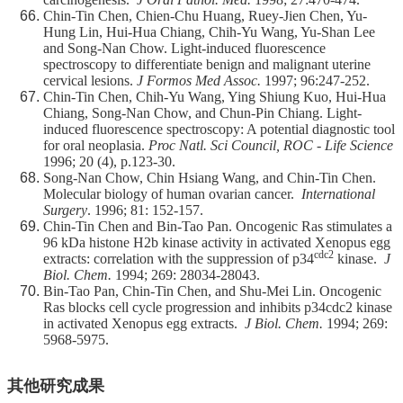
Chin-Tin Chen, Chien-Chu Huang, Ruey-Jien Chen, Yu-
Hung Lin, Hui-Hua Chiang, Chih-Yu Wang, Yu-Shan Lee
and Song-Nan Chow. Light-induced fluorescence
spectroscopy to differentiate benign and malignant uterine
cervical lesions.
J Formos Med Assoc.
1997; 96:247-252.
Chin-Tin Chen, Chih-Yu Wang, Ying Shiung Kuo, Hui-Hua
Chiang, Song-Nan Chow, and Chun-Pin Chiang. Light-
induced fluorescence spectroscopy: A potential diagnostic tool
for oral neoplasia.
Proc Natl. Sci Council, ROC - Life Science
1996; 20 (4), p.123-30.
Song-Nan Chow, Chin Hsiang Wang, and Chin-Tin Chen.
Molecular biology of human ovarian cancer.
International
Surgery
. 1996; 81: 152-157.
Chin-Tin Chen and Bin-Tao Pan. Oncogenic Ras stimulates a
96 kDa histone H2b kinase activity in activated Xenopus egg
cdc2
extracts: correlation with the suppression of p34
kinase.
J
Biol. Chem.
1994; 269: 28034-28043.
Bin-Tao Pan, Chin-Tin Chen, and Shu-Mei Lin. Oncogenic
Ras blocks cell cycle progression and inhibits p34cdc2 kinase
in activated Xenopus egg extracts.
J Biol. Chem.
1994; 269:
5968-5975.
其他研究成果