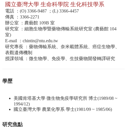
資
國立臺灣大學 生命科學院 生化科技學系
源
電話 ：(O) 3366-9487 ；(L) 3366-4457
下
傳真 ：3366-2271
載
辦公室 ：農藝館 109B 室
中
研究室 ：細胞生物學暨藥物傳輸系統研究室 (農藝館 104
心
室)
E-mail ：
chintin@ntu.edu.tw
捐
研究專長 ：藥物傳輸系統、奈米載體系統、癌症生物學、
款
表觀遺傳機制
專
授課領域 ：微生物學、免疫學、生技藥物開發轉譯研究
區
回
首
學歷
頁
臺
美國肯塔基大學 微生物免疫學研究所 博士(1989/08 ~
大
1994/12)
首
國立臺灣大學 農業化學系 學士(1981/09 ~ 1985/06)
頁
生
研究焦點
科