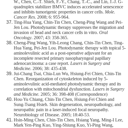
W., Chen, C.-T. Shieh, F.-Y., Chang, T.-C., and Lin, J.-J. G-
quadruplex stabilizer BMVC induces accelerated senescence
and inhibits tumorigenic properties in cancer cells.
Mole.
Cancer Res.
2008; 6: 955-964.
Ting-Hua Yang, Chin-Tin Chen, Cheng-Ping Wang and Pei-
Jen Lou. Photodynamic therapy suppresses the migration and
invasion of head and neck cancer cells in vitro.
Oral
Oncology
. 2007; 43: 358-365.
Cheng-Ping Wang, Yih-Leong Chang, Chin-Tin Chen, Ting-
Hua Yang, Pei-Jen Lou. Photodynamic therapy with topical 5-
aminolevulinic acid as a post-operative adjuvant for an
incomplete resected primary nasopharyngeal papillary
adenocarcinoma: a case report.
Lasers in Surgery and
Medicine.
2006; 38: 435-438.
Jui-Chang Tsai, Chia-Lun Wu, Hsiung-Fei Chien, Chin-Tin
Chen. Reorganization of cytoskeleton induced by 5-
aminolevulinic acid-mediated photodynamic therapy and its
correlation with mitochondrial dysfunction.
Lasers in Surgery
and Medicine.
2005; 36: 398-408 (Correspondence)
Hou-Yu Chiang, Chin-Tin Chen, Hsiung-Fei Chien and
Sung-Tsang Hsieh. Skin degeneration, neuropathology, and
neuropathic pain in a laser-induced focal neuropathy.
Neurobiology of Disease. 2005; 18:40-53.
Hsin-Ming Chen, Chin-Tin Chen, Hsiang Yang, Ming-I Lee,
Mark Yen-Ping Kuo, Ying-Shiung Kuo, Yi-Ping Wang,