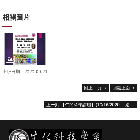
資
源
相關圖片
下
載
中
心
捐
款
專
區
上版日期：2020-09-21
回
回上一頁
回最上面
首
頁
臺
上一則:【午間科學講壇】(10/16/2020， 週五) 許弼強博士：Opening the Door to the Pharmaceutical Industry
大
首
頁
生
科