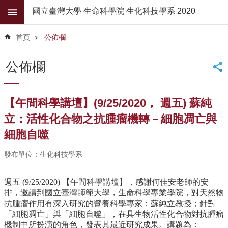
跳到主要內容區塊
國立臺灣大學 生命科學院 生化科技學系 2020
進
階
首頁
公佈欄
搜
尋
公佈欄
公
佈
欄
【午間科學講壇】(9/25/2020， 週五) 蘇純
學
立：活性化合物之抗腫瘤機轉－細胞凋亡與
系
細胞自噬
簡
介
發布單位：生化科技學系
系
所
週五 (9/25/2020) 【午間科學講壇】，感謝何佳安老師的安
師
排，邀請到國立臺灣師範大學，生命科學專業學院，對天然物
資
抗腫瘤作用有深入研究的營養科學專家：蘇純立教授；針對
「細胞凋亡」與「細胞自噬」，在具生物活性化合物對抗腫瘤
高
機制中所扮演的角色，發表其最近研究成果。講題為：