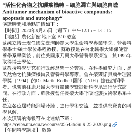
中
“活性化合物之抗腫瘤機轉－細胞凋亡與細胞自噬
生
Antitumor mechanism of bioactive compounds:
專
apoptosis and autophagy“
區
演講時間和地點詳情如下：
【時間】2020年9月25日（週五）中午12:15－13：15
大
【地點】農化新館 地下室 B10 教室
學
蘇純立博士現任國立臺灣師範大學生命科學專業學院，營養科
部
學學士/碩士學位學程教授。蘇教授是在台北醫學大學保健營
碩
養學系畢業後，前往美國康乃爾大學營養學系深造，於1995年
博
取得博士學位。
士
蘇教授科學研究和行政經歷皆十分豐富。在科學研究方面，是
班
天然物之抗腫瘤機轉及營養科學專家。曾在榮獲諾貝爾生理醫
學獎（1994）的Dr. Martin Rodbell 團隊（NIH）擔任訪問學
系
者。也曾前往康乃爾大學群體醫學暨診斷科學系進行研究訪
友
問。在行政方面，蘇教授曾任長榮大學呼吸照護技術學系系主
會
任。
動
歡迎各位屆時能到場聆聽，進行學術交流，並提供您寶貴的科
態
學見解。
本次演講的海報可在此連結下載：
常
https://ceiba.ntu.edu.tw/course/05543b/Su-9-25-2020.png
用
【午間科學講壇】 敬邀