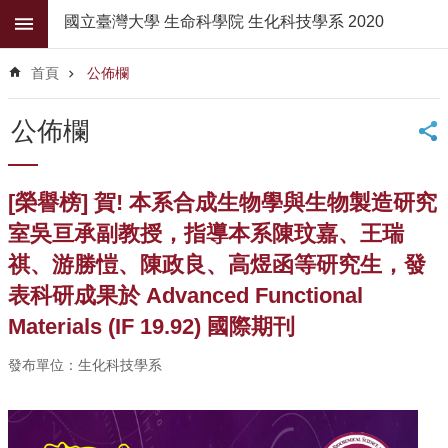
跳到主要內容區塊
國立臺灣大學 生命科學院 生化科技學系 2020
進
階
首頁
公佈欄
搜
尋
公佈欄
公
佈
欄
[榮譽榜] 賀! 本系合成生物學與生物製造研究
學
室吳亘承副教授，指導本系陳玟嘉、王瑞
系
祺、游勝愷、陳政良、高煜函等研究生，發
簡
介
表科研成果於 Advanced Functional
Materials (IF 19.92) 國際期刊
系
所
發布單位：生化科技學系
師
資
高