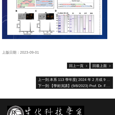
資
源
下
載
中
心
捐
款
專
上版日期：2023-09-01
區
回上一頁
回最上面
回
首
頁
上一則:本系 113 學年度( 2024 年 2 月或 9 月入學) 博士班甄試招生公告
臺
下一則:【學術演講】(9/8/2023) Prof. Dr. F. Ulrich Hartl & Dr. Manajit Hayer-Hartl -「Spellbound by Molecular Chaperones」
大
首
頁
生
科