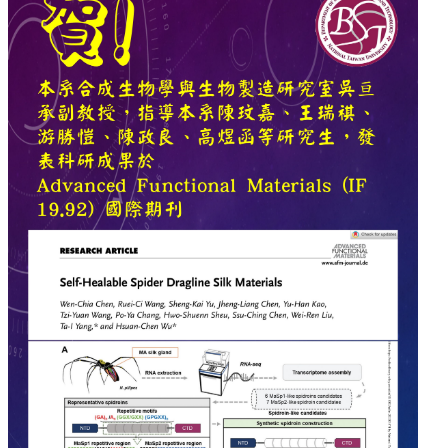
中
生
專
區
大
學
部
碩
博
士
班
系
友
會
動
態
常
用