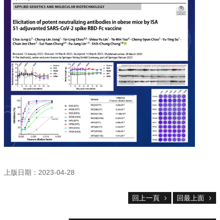
資
源
下
載
中
心
捐
款
專
區
回
首
頁
臺
上版日期：2023-04-28
大
首
頁
回上一頁
回最上面
生
科