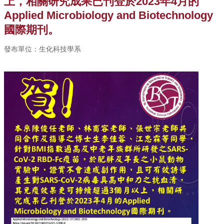
上，相關研究成果已刊登於2023年4月的
中
生
Applied Microbiology and Biotechnology
專
國際期刊。
區
發布單位：生化科技學系
大
學
部
碩
博
士
班
系
友
會
動
態
常
用