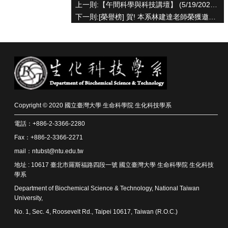
上一則:【午間科學與科技講壇】 (5/19/2023) 蔡博宇博士-「The Path to Employment or Entrepreneurship in the Regenerative Medicine Industry: My Experience Sharing」
院
下一則:[榮譽榜] 賀! 本系林建達老師榮獲邀請至美國Keystone Symposia發表演說
首
頁
網
站
導
覽
聯
絡
Copyright © 2020 國立臺灣大學 生命科學院 生化科技學系
資
訊
電話：+886-2-3366-2280
English
Fax：+886-2-3366-2271
mail：ntubst@ntu.edu.tw
公
佈
地址 : 10617 臺北市羅斯福路四段一號 國立臺灣大學 生命科學院 生化科技
欄
學系
Department of Biochemical Science & Technology, National Taiwan
學
University,
系
No. 1, Sec. 4, Roosevelt Rd., Taipei 10617, Taiwan (R.O.C.)
簡
介