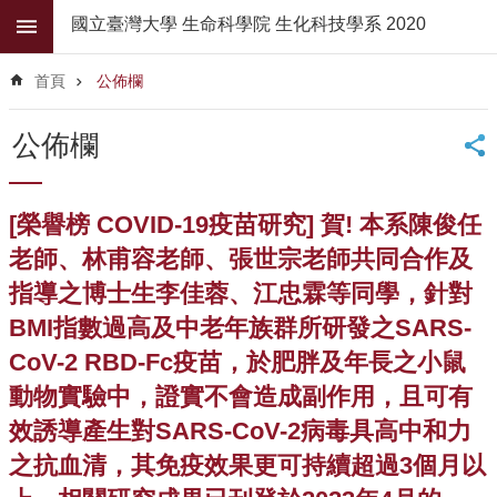
跳到主要內容區塊
國立臺灣大學 生命科學院 生化科技學系 2020
進
階
首頁
公佈欄
搜
尋
公佈欄
公
佈
欄
[榮譽榜 COVID-19疫苗研究] 賀! 本系陳俊任
學
老師、林甫容老師、張世宗老師共同合作及
系
指導之博士生李佳蓉、江忠霖等同學，針對
簡
介
BMI指數過高及中老年族群所研發之SARS-
CoV-2 RBD-Fc疫苗，於肥胖及年長之小鼠
系
所
動物實驗中，證實不會造成副作用，且可有
師
效誘導產生對SARS-CoV-2病毒具高中和力
資
之抗血清，其免疫效果更可持續超過3個月以
高