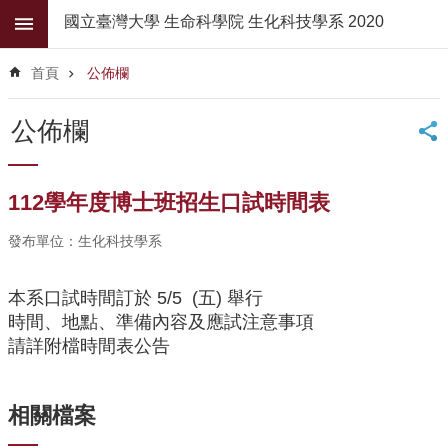
跳到主要內容區塊
國立臺灣大學 生命科學院 生化科技學系 2020
進
階
首頁
公佈欄
搜
尋
公佈欄
公
佈
欄
112學年度博士班招生口試時間表
學
發布單位：生化科技學系
系
簡
介
本系口試時間訂於 5/5 (五) 舉行
時間、地點、準備內容及應試注意事項
系
請詳附檔時間表公告
所
師
資
相關檔案
高