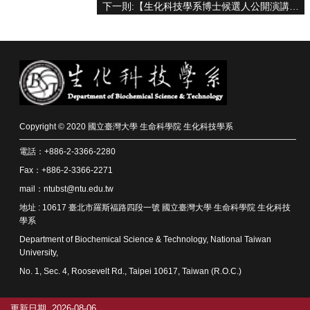
資
下一則:【生化科技學系博士候選人公開演講】04/27 AM 9:30 黃朝暘(講題：建構巨量合成人類抗體庫應用於抗體藥物開發)
源
下
載
中
心
捐
款
Copyright © 2020 國立臺灣大學 生命科學院 生化科技學系
專
電話：+886-2-3366-2280
區
Fax：+886-2-3366-2271
回
mail：ntubst@ntu.edu.tw
首
地址 : 10617 臺北市羅斯福路四段一號 國立臺灣大學 生命科學院 生化科技
頁
學系
臺
Department of Biochemical Science & Technology, National Taiwan
大
University,
首
No. 1, Sec. 4, Roosevelt Rd., Taipei 10617, Taiwan (R.O.C.)
頁
生
科
更新日期
2026-08-06