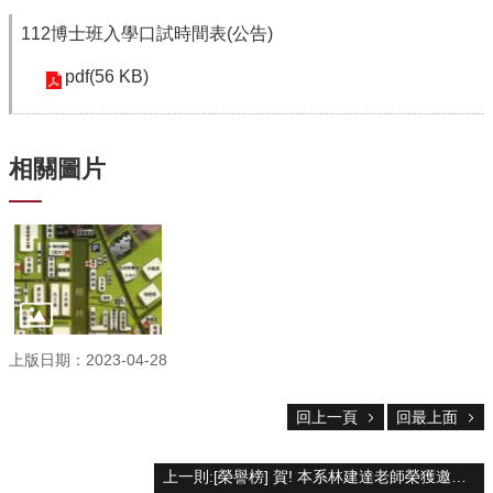
中
生
112博士班入學口試時間表(公告)
專
區
pdf(56 KB)
大
學
部
相關圖片
碩
博
士
班
系
友
會
上版日期：2023-04-28
動
態
回上一頁
回最上面
常
用
上一則:[榮譽榜] 賀! 本系林建達老師榮獲邀請至美國Keystone Symposia發表演說