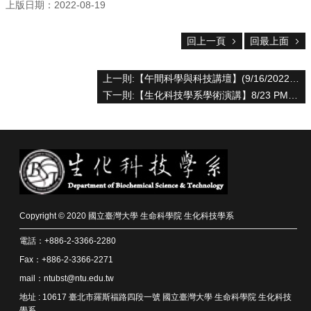
資
上版日期：2022-08-19
源
回上一頁
回最上面
下
載
中
上一則:【午間科學與科技講壇】(9/16/2022) 江正明 -「​Epigenetic Regulator BRD4 in Transcription Programming and Cancer Therapy」
心
下一則:【生化科技學系學術演講】8/23 PM 14:00~16:00 張孟亭 (博士候選人公開演講)
捐
款
專
區
回
首
頁
Copyright © 2020 國立臺灣大學 生命科學院 生化科技學系
臺
電話：+886-2-3366-2280
大
首
Fax：+886-2-3366-2271
頁
mail：ntubst@ntu.edu.tw
生
地址 : 10617 臺北市羅斯福路四段一號 國立臺灣大學 生命科學院 生化科技
科
學系