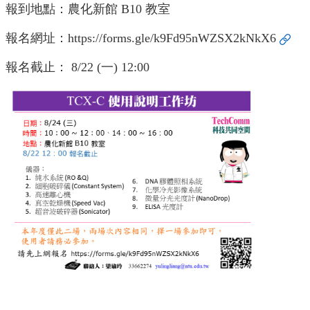
中
報到地點：農化新館 B10 教室
生
專
報名網址：
https://forms.gle/k9Fd95nWZSX2kNkX6
區
報名截止： 8/22 (一) 12:00
大
學
部
碩
博
士
班
系
友
會
動
態
常
用