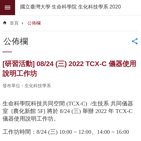
跳到主要內容區塊
國立臺灣大學 生命科學院 生化科技學系 2020
進
階
首頁
公佈欄
搜
尋
公佈欄
公
佈
欄
[研習活動] 08/24 (三) 2022 TCX-C 儀器使用
學
說明工作坊
系
簡
發布單位：生化科技學系
介
生命科學院科技共同空間 (TCX-C) /生技系 共同儀器
系
所
室 [農化新館 5F] 將於 8/24 (三) 舉辦 2022 年 TCX-C
師
儀器使用說明工作坊。
資
工作坊時間：8/24 (三) 10:00 ~ 12:00、14:00 ~ 16:00
高