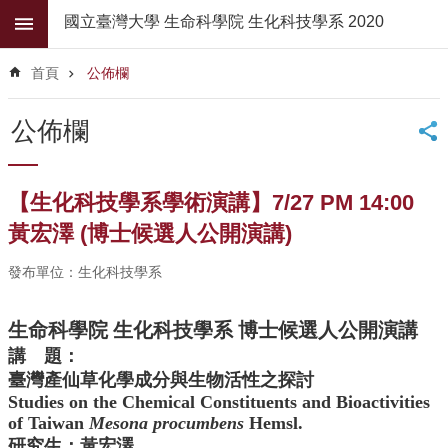
跳到主要內容區塊
國立臺灣大學 生命科學院 生化科技學系 2020
進
階
首頁
公佈欄
搜
尋
公佈欄
公
佈
欄
【生化科技學系學術演講】7/27 PM 14:00
學
黃宏澤 (博士候選人公開演講)
系
簡
發布單位：生化科技學系
介
生命科學院 生化科技學系 博士候選人公開演講
系
所
講 題：
師
臺灣產仙草化學成分與生物活性之探討
資
Studies on the Chemical Constituents and Bioactivities
of Taiwan
Mesona procumbens
Hemsl.
高
研究生：黃宏澤