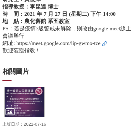
中
指導教授：李昆達 博士
生
時 間：2021 年 7 月 27 日 (星期二) 下午 14:00
專
區
地 點：農化舊館 系五教室
PS：若是疫情3級警戒未解除，則改由google meet線上
大
會議舉行
學
網址:
https://meet.google.com/iip-gwmo-tce
部
歡迎蒞臨指教 !
碩
博
士
相關圖片
班
系
友
會
動
態
常
上版日期：2021-07-16
用