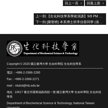
資
回上一頁
回最上面
源
下
上一則:【生化科技學系學術演講】9/8 PM 14:00 林雨頡 (博士候選人公開演講)
載
下一則:[榮譽榜] 本系博士班李佳蓉同學 (張世宗老師實驗室) 抗茲卡病毒之單株抗體的研究成果發表於2021年6月的Applied Microbiology and Biotechnology期刊。
中
心
捐
款
專
區
回
Copyright © 2020 國立臺灣大學 生命科學院 生化科技學系
首
電話：+886-2-3366-2280
頁
Fax：+886-2-3366-2271
臺
大
mail：ntubst@ntu.edu.tw
首
地址 : 10617 臺北市羅斯福路四段一號 國立臺灣大學 生命科學院 生化科技
頁
學系
生
Department of Biochemical Science & Technology, National Taiwan
科
University,