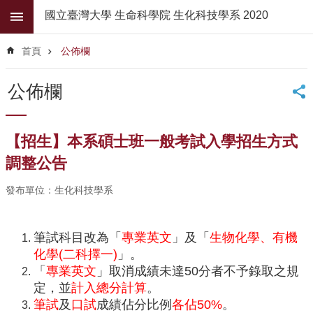
跳到主要內容區塊
國立臺灣大學 生命科學院 生化科技學系 2020
進
階
首頁
公佈欄
搜
尋
公佈欄
公
佈
欄
【招生】本系碩士班一般考試入學招生方式
學
調整公告
系
簡
發布單位：生化科技學系
介
系
筆試科目改為「
專業英文
」及「
生物化學、有機
所
化學(二科擇一)
」。
師
「
專業英文
」取消成績未達50分者不予錄取之規
資
定，並
計入總分計算
。
高
筆
試
及
口試
成績佔分比例
各佔50%
。