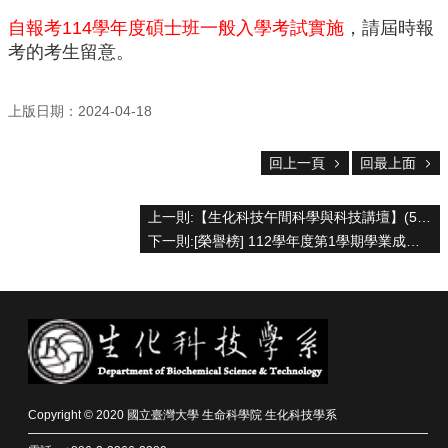
中
生
自報考114學年度碩士班一般入學考試實施
，請屆時報
專
考的考生留意。
區
大
上版日期：2024-04-18
學
部
回上一頁
回最上面
碩
博
上一則:【生化科技午間科學與科技講壇】(5/3/2024)吳亭穎博士-「How to cope with stress- a lesson learned from plants」
士
下一則:[榮譽榜] 112學年度第1學期學業成績優良學生(書卷獎)名單
班
系
友
會
動
態
常
Copyright © 2020 國立臺灣大學 生命科學院 生化科技學系
用