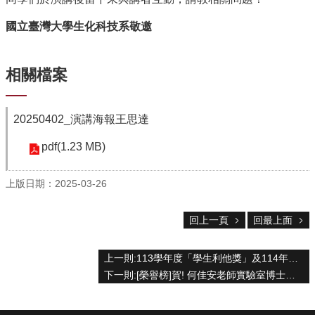
資
源
國立臺灣大學生化科技系敬邀
下
載
中
相關檔案
心
捐
20250402_演講海報王思達
款
專
pdf(1.23 MB)
區
上版日期：2025-03-26
回
首
頁
回上一頁
回最上面
臺
大
上一則:113學年度「學生利他獎」及114年度「社會奉獻特別獎」推薦事宜
首
下一則:[榮譽榜]賀! 何佳安老師實驗室博士班 法雨辰 同學的研究成果-硫醇化奈米載體精準診斷膀胱腫瘤發表於Journal of Controlled Realease國際期刊
頁
生
科