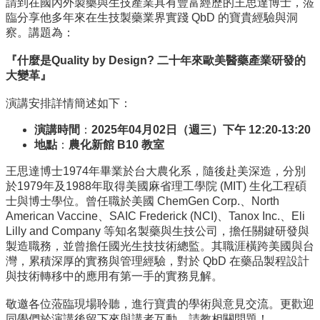
中
請到在國內外製藥與生技產業具有豐富經歷的王思達博士，蒞
生
臨分享他多年來在生技製藥業界實踐 QbD 的寶貴經驗與洞
專
察。講題為：
區
『什麼是
Quality by Design?
二十年來歐美醫藥產業研發的
大
大變革』
學
演講安排詳情簡述如下：
部
演講時間
：
2025
年
04
月
02
日（週三）下午
12:20-13:20
碩
地點
：
農化新館
B10
教室
博
士
王思達博士1974年畢業於台大農化系，隨後赴美深造，分別
班
於1979年及1988年取得美國麻省理工學院 (MIT) 生化工程碩
士與博士學位。曾任職於美國 ChemGen Corp.、North
系
American Vaccine、SAIC Frederick (NCI)、Tanox Inc.、Eli
友
Lilly and Company 等知名製藥與生技公司，擔任關鍵研發與
會
製造職務，並曾擔任國光生技技術總監。其職涯橫跨美國與台
動
灣，累積深厚的實務與管理經驗，對於 QbD 在藥品製程設計
態
與技術轉移中的應用有第一手的實務見解。
常
敬邀各位蒞臨現場聆聽，進行寶貴的學術與意見交流。更歡迎
用
同學們於演講後留下來與講者互動，請教相關問題！