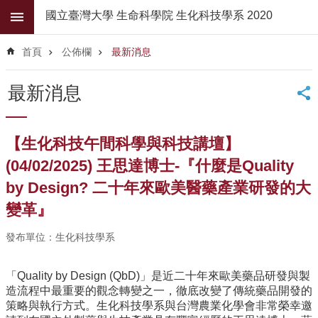
跳到主要內容區塊
國立臺灣大學 生命科學院 生化科技學系 2020
進
階
首頁
公佈欄
最新消息
搜
尋
最新消息
公
佈
欄
【生化科技午間科學與科技講壇】
學
(04/02/2025) 王思達博士-『什麼是Quality
系
by Design? 二十年來歐美醫藥產業研發的大
簡
介
變革』
系
發布單位：生化科技學系
所
師
「Quality by Design (QbD)」是近二十年來歐美藥品研發與製
資
造流程中最重要的觀念轉變之一，徹底改變了傳統藥品開發的
高
策略與執行方式。生化科技學系與台灣農業化學會非常榮幸邀