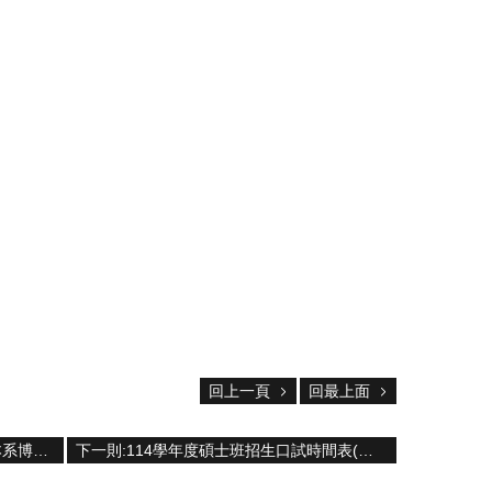
回上一頁
回最上面
上一則:114 學年度(2025年9月入學)本系博士班招生公告
下一則:114學年度碩士班招生口試時間表(正式)