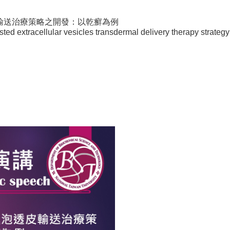
輸送治療策略之開發：以乾癬為例
sted extracellular vesicles transdermal delivery therapy strategy