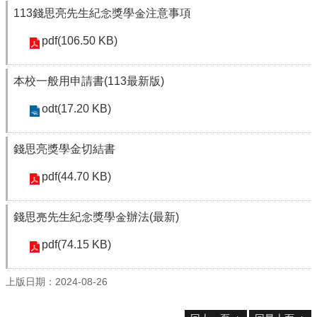
資
113錢思亮先生紀念獎學金注意事項
源
pdf(106.50 KB)
下
載
中
本校一般用申請書(113最新版)
心
odt(17.20 KB)
捐
款
專
錢思亮獎學金切結書
區
pdf(44.70 KB)
回
首
頁
錢思亮先生紀念獎學金辦法(最新)
臺
pdf(74.15 KB)
大
首
頁
上版日期：2024-08-26
生
科