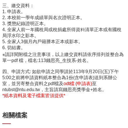
中
三、繳交資料：
生
1. 申請表。
專
2. 本校前一學年成績單與名次證明正本。
區
3. 獎懲紀錄證明正本。
4. 全家人前一年國稅局或稅捐處所得資料清單正本或有國稅
大
局浮水印之影本。
學
5. 全家人3個月內戶籍謄本正本或影本。
部
6. 切結書。
碩
※請詳閱附檔之注意事項，以上繳交資料請依序排列並整合為
博
單一pdf 檔，檔名:113錢思亮_生技系-姓名。
士
班
四、申請方式: 如欲申請之同學請於113年9月20日(五)下午
5:00之前將申請資料紙本整合為1份(含申請表)送到系辦公
系
室，並另寄整合資料之pdf檔及
odt檔 (申請表)
至
友
ntubst@ntu.edu.tw，主旨請寫錢思亮獎學金+姓名。
會
*紙本資料及電子檔案皆須提供*
動
態
相關檔案
常
用