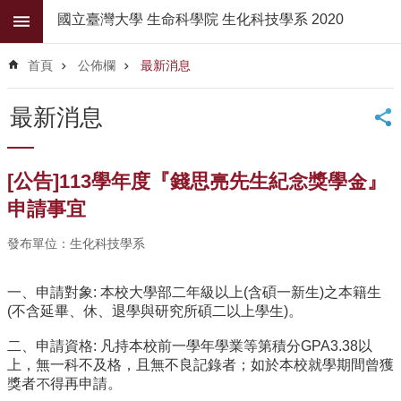
跳到主要內容區塊
國立臺灣大學 生命科學院 生化科技學系 2020
進
階
首頁
公佈欄
最新消息
搜
尋
最新消息
公
佈
欄
[公告]113學年度『錢思亮先生紀念獎學金』
學
申請事宜
系
簡
發布單位：生化科技學系
介
一、申請對象: 本校大學部二年級以上(含碩一新生)之本籍生
系
(不含延畢、休、退學與研究所碩二以上學生)。
所
師
二、申請資格: 凡持本校前一學年學業等第積分GPA3.38以
資
上，無一科不及格，且無不良記錄者；如於本校就學期間曾獲
獎者不得再申請。
高