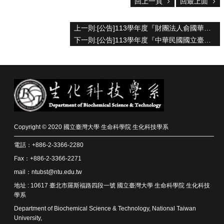
回上一頁
回最上面
院
首
上一則:[公告]113學年度『財團法人俞國華文教基金會獎學金』申請事宜
頁
下一則:[公告]113學年度『中華民國國立臺灣大學校友總會優秀學生獎學金』申請事宜
網
站
導
覽
聯
絡
資
訊
Copyright © 2020 國立臺灣大學 生命科學院 生化科技學系
English
電話：+886-2-3366-2280
公
Fax：+886-2-3366-2271
佈
欄
mail：ntubst@ntu.edu.tw
地址 : 10617 臺北市羅斯福路四段一號 國立臺灣大學 生命科學院 生化科技
學
學系
系
Department of Biochemical Science & Technology, National Taiwan
簡
University,
介