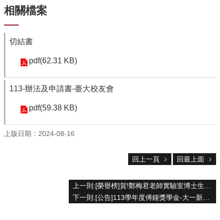
資
相關檔案
源
下
載
切結書
中
心
pdf(62.31 KB)
捐
113-辦法及申請書-臺大校友會
款
專
pdf(59.38 KB)
區
回
上版日期：2024-08-16
首
頁
回上一頁
回最上面
臺
大
首
上一則:[榮譽榜]賀!鄭梅君老師實驗室博士生張卉仙同學 於美國植物學年會2024 Plant Biology 獲選為 Concurrent Symposium Speaker 發表研究成果
頁
下一則:[公告]113學年度傅鐘獎學金-大一新生申請
生
科