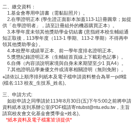
中
二、繳交資料：
生
1.基金會專用申請書（需黏貼照片）。
專
2.在學證明正本 (學生證正面影本加蓋113-1註冊圓章；如提
區
供「在學證明者」，請至註冊組外的機器購買正本）。
大
3.本學年度未領其他獎助學金切結書 (意指經本校生輔組通
學
知正取後，113學年度（113-1 學期、113-2 學期）不得再申
部
領其他獎助學金) 。
4.本校歷年成績單正本、前一學年度排名證明正本。
碩
5.獎懲紀錄證明正本（生輔組首頁線上下載彩色記事）。
博
6.自傳（內容須說明家境與自身未來期望至少1 頁A4）。
士
7.其他證明品學兼優文件或清寒相關證明（無則免附）。
班
※請依以上順序排列紙本及電子檔申請資料整合為單一pdf檔
(檔名:113 校友_生技系_姓名)。
系
友
三、申請方式:
會
如欲申請之同學請於113年8月30日(五)下午5:00之前將申請
動
資料紙本送到系辦公室(PDF檔請寄ntubst@ntu.edu.tw，主旨
態
請寫校友會文化基金會獎學金+姓名)。
*紙本資料及電子檔案皆須提供*
常
用