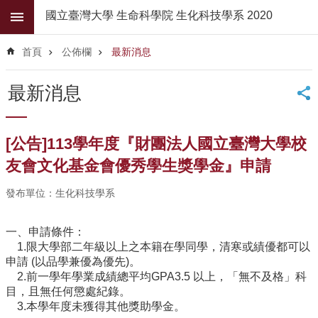
跳到主要內容區塊
國立臺灣大學 生命科學院 生化科技學系 2020
進
階
首頁
公佈欄
最新消息
搜
尋
最新消息
公
佈
欄
[公告]113學年度『財團法人國立臺灣大學校
學
友會文化基金會優秀學生獎學金』申請
系
簡
發布單位：生化科技學系
介
一、申請條件：
系
1.限大學部二年級以上之本籍在學同學，清寒或績優都可以
所
申請 (以品學兼優為優先)。
師
2.前一學年學業成績總平均GPA3.5 以上，「無不及格」科
資
目，且無任何懲處紀錄。
高
3.本學年度未獲得其他獎助學金。