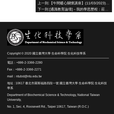
資
上一則:【午間暖心關懷講座】(11/03/2023) 林俊毅博士 -「生技的藥廠品保之路」
源
下一則:[通識教育論壇]－我的學思歷程：莊榮輝名譽教授「綺麗與夢幻」The Learning Journey of Rong-Huay Juang
下
載
中
心
捐
款
專
Copyright © 2020 國立臺灣大學 生命科學院 生化科技學系
區
電話：+886-2-3366-2280
回
Fax：+886-2-3366-2271
首
mail：ntubst@ntu.edu.tw
頁
地址 : 10617 臺北市羅斯福路四段一號 國立臺灣大學 生命科學院 生化科技
臺
學系
大
首
Department of Biochemical Science & Technology, National Taiwan
University,
頁
No. 1, Sec. 4, Roosevelt Rd., Taipei 10617, Taiwan (R.O.C.)
生
科