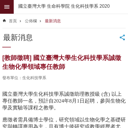
跳到主要內容區塊
國立臺灣大學 生命科學院 生化科技學系 2020
進
階
首頁
公佈欄
最新消息
搜
尋
最新消息
公
佈
欄
[教師徵聘] 國立臺灣大學生化科技學系誠徵
學
生物化學領域專任教師
系
簡
發布單位：生化科技學系
介
國立臺灣大學生化科技學系誠徵助理教授級 (含) 以上
系
所
專任教師一名，預計自2024年8月1日起聘，參與生物化
師
學及實驗等課程之教學。
資
應徵者需具備博士學位，研究領域以生物化學之基礎研
高
究與轉譯應用為主，且有博士後研究或教學經歷者尤