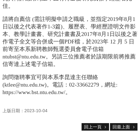
中
佳。
生
專
請將自薦信 (需註明擬申請之職級，並指定2019年8月1
區
日以後之代表著作1-3篇)、履歷表、學經歷證明文件影
大
本、教學計畫書、研究計畫書及2017年8月1日以後之著
學
作電子全文等合併成一個PDF檔，於2023年 12 月 5 日
部
前寄至本系新聘教師甄選委員會電子信箱
ntubst@ntu.edu.tw。另請三位推薦者於該期限前將推薦
碩
信寄達上述電子信箱。
博
士
詢問徵聘事宜可與本系李昆達主任聯絡
班
(ktlee@ntu.edu.tw)。電話：02-33662279，網址:
系
https://www.bst.ntu.edu.tw/。
友
會
動
上版日期：2023-10-04
態
常
回上一頁
回最上面
用