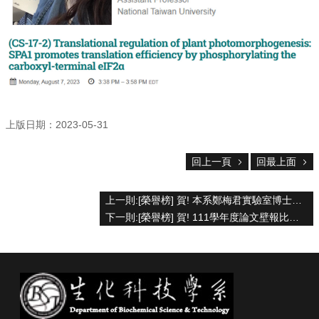
資
源
下
載
中
心
捐
上版日期：2023-05-31
款
專
區
回上一頁
回最上面
回
上一則:[榮譽榜] 賀! 本系鄭梅君實驗室博士生張卉仙同學榮獲2023國際阿拉伯芥學術研討會 (ICAR) 學生旅行獎助
首
頁
下一則:[榮譽榜] 賀! 111學年度論文壁報比賽得奬名單
臺
大
首
頁
生
科