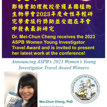
中
生
專
區
大
學
部
碩
博
士
班
系
友
會
動
態
常
用