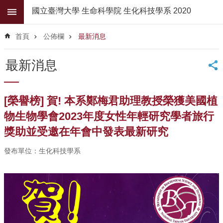
跳到主要內容區塊
國立臺灣大學 生命科學院 生化科技學系 2020
進
階
首頁
公佈欄
最新消息
搜
尋
最新消息
公
佈
欄
[榮譽榜] 賀! 本系鄭梅君助理教授榮獲美國植
學
物生物學會2023年度女性年輕研究學者旅行
系
獎助並受邀在年會中發表最新研究
簡
介
發布單位：生化科技學系
系
所
師
資
高