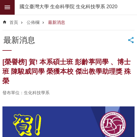
跳到主要內容區塊
國立臺灣大學 生命科學院 生化科技學系 2020
進
階
首頁
公佈欄
最新消息
搜
尋
最新消息
公
佈
欄
[榮譽榜] 賀! 本系碩士班 彭齡葶同學 、博士
學
班 陳駿威同學 榮獲本校 傑出教學助理獎 殊
系
榮
簡
介
發布單位：生化科技學系
系
所
師
資
高