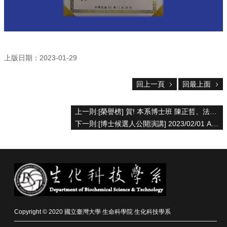
資
源
下
載
中
上版日期：2023-01-29
心
捐
回上一頁
回最上面
款
專
上一則:[榮譽榜] 賀! 本系博士班 陳正哲、法雨辰同學（何佳安老師實驗室）硫醇化奈米載體增強原位膀胱癌治療的研究成果發表於2023年1月 Advanced Science 期刊
區
下一則:[博士候選人公開演講] 2023/02/01 AM 9:30-12:00 蔡靜瑩
回
首
頁
臺
大
首
頁
Copyright © 2020 國立臺灣大學 生命科學院 生化科技學系
生
科