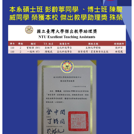
中
生
專
區
大
學
部
碩
博
士
班
系
友
會
動
態
常
用