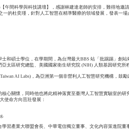
022)【午間科學與科技講壇】，感謝林建達老師的安排，難得地邀
工智慧領導者之一的杜奕瑾，針對人工智慧在精準醫療的領域發展，發表
士和碩士學位，在學期間，為台灣最大BBS 站「批踢踢」創
太區研究總監、美國國家衛生研究院 (NIH) 人類基因研究所
Taiwan AI Labs)，為亞洲第一個非營利人工智慧研究機
的核心關懷，同時他也將此精神落實至臺灣人工智慧實驗室的研
3大使命方向茁壯發展：
g.
合學習產業大聯盟會長、中華電信獨立董事、文化內容策進院董