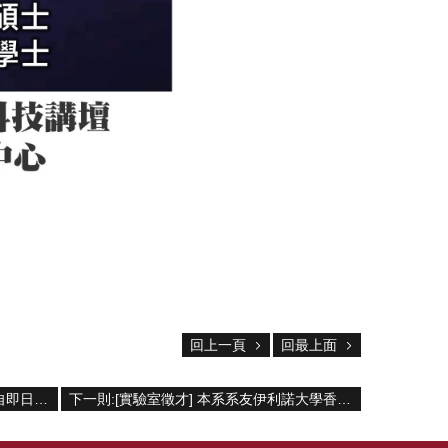
回上一頁
回最上面
上一則:[公告] 生技系壁報比賽，報名自即日起至4月29日截止
下一則:[實驗室徵才] 本系系友伊利諾大學香檳分校蔡念培博士徵求博士班學生與博士後研究員