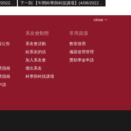
上一則:【午間科學與科技講壇】(4/19/2022， 週二) 高偉鈞博士 -「細胞呼吸能量轉換的秘密」
下一則:【午間科學與科技講壇】(4/08/2022， 週五) 蕭明熙教授-- From precision medicine to precision nutrition metabolomics is essential
close
班
系友會動態
常用資源
課程公告
系友會活動
教室借用
給系友的信
儀器使用管理
加入系友會
獎助學金申請
業指南
傑出系友
業指南
科學與科技講壇
申請