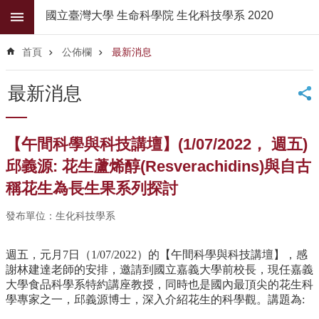
跳到主要內容區塊
國立臺灣大學 生命科學院 生化科技學系 2020
進
階
首頁
公佈欄
最新消息
搜
尋
最新消息
公
佈
欄
【午間科學與科技講壇】(1/07/2022， 週五)
學
邱義源: 花生蘆烯醇(Resverachidins)與自古
系
稱花生為長生果系列探討
簡
介
發布單位：生化科技學系
系
所
週五，元月7日（1/07/2022）的【午間科學與科技講壇】，感
師
謝林建達老師的安排，邀請到國立嘉義大學前校長，現任嘉義
資
大學食品科學系特約講座教授，同時也是國內最頂尖的花生科
學專家之一，邱義源博士，深入介紹花生的科學觀。講題為:
高