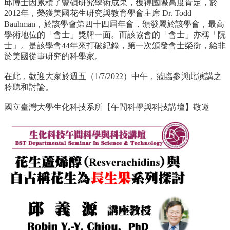
資
邱博士因累積了豐碩研究學術成果，獲得國際高度肯定，於
源
2012年，榮獲美國花生研究與教育學會主席 Dr. Todd
Bauhman，於該學會第四十四屆年會，頒發屬於該學會，最高
下
學術地位的「會士」獎牌一面。而該協會的「會士」亦稱「院
載
士」。是該學會44年來打破紀錄，第一次頒發會士榮銜，給非
中
於美國從事研究的科學家。
心
在此，歡迎大家於週五（1/7/2022）中午，蒞臨參與此演講之
捐
聆聽和討論。
款
專
國立臺灣大學生化科技系所【午間科學與科技講壇】敬邀
區
回
首
頁
臺
大
首
頁
生
科