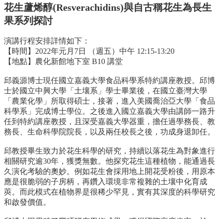
中
花生蘆烯醇(Resverachidins)與自古稱花生為長生
生
果系列探討
專
區
演講行程安排詳情如下：
大
【時間】2022年元月7日 （週五）中午 12:15-13:20
學
【地點】農化新館地下室 B10 講堂
部
邱義源博士現任國立嘉義大學食品科學系特約講座教授。邱博
碩
士於國立中興大學「土壤系」學士畢業後，在國立臺灣大學
博
「農業化學」所取得碩士，接著，進入美國喬治亞大學「食品
士
科學系」完成博士學位。之後進入國立嘉義大學由講師一路升
班
任到特約講座教授，且深受嘉義大學器重，擔任過學務長、教
務長、生命科學院院長，以及兩任校長之後，功成身退卸任。
系
友
邱教授畢生致力於花生科學的研究，持續以落花生為對象進行
會
相關研究逾30年，獲獎無數。他探究花生這種植物，能通過長
動
久演化考驗的奧妙。例如花生會採用地上開花受粉後，用原本
態
應是很脆弱的子房柄，再鑽入環境非常複雜的土壤中化育成
莢。而此模式在植物界是很稀少罕見，實有其深度的科學研究
常
和啟發價值。
用