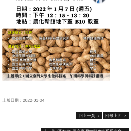
院
首
頁
網
站
導
覽
聯
絡
資
訊
English
公
佈
上版日期：2022-01-04
欄
學
回上一頁
回最上面
系
簡
介