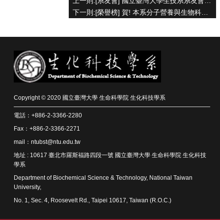
上一則:[系友會] 國立臺灣大學生技系系友會會員大會暨演講會
下一則:[榮譽榜] 賀! 本系分子營養與生物科技研究室林甫容副教授，指導本系江忠霖及陳盈方等研究生，發表科研成果於 The FASEB Journal 國際期刊
系
所
師
資
高
中
生
專
Copyright © 2020 國立臺灣大學 生命科學院 生化科技學系
區
電話：+886-2-3366-2280
大
Fax：+886-2-3366-2271
學
mail：ntubst@ntu.edu.tw
部
地址 : 10617 臺北市羅斯福路四段一號 國立臺灣大學 生命科學院 生化科技
學系
碩
博
Department of Biochemical Science & Technology, National Taiwan
士
University,
班
No. 1, Sec. 4, Roosevelt Rd., Taipei 10617, Taiwan (R.O.C.)
系