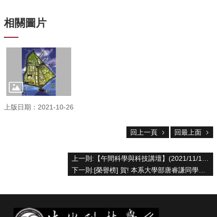
資
源
相關圖片
下
載
中
心
捐
款
專
上版日期：2021-10-26
區
回
回上一頁
回最上面
首
頁
上一則:【午間科學與科技講壇】(2021/11/12， 週五) 林宥成: Next-Generation Sequencing for Enzyme Discovery
臺
下一則:[榮譽榜] 賀! 本系大學部唐睿謙同學研究成果(醫工系林峯輝教授指導)獲全球大學生成果獎生命科學類亞洲區優勝殊榮!
大
首
頁
生
科