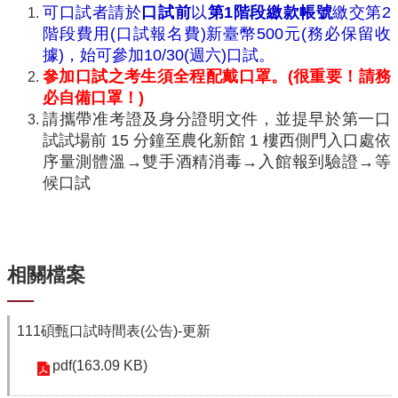
中
可口試者請於
口試前
以
第1階段繳款帳號
繳交第2
生
階段費用(口試報名費)新臺幣500元(務必保留收
專
據)，始可參加10/30(週六)口試。
區
參加口試之考生須全程配戴口罩。(很重要！請務
大
必自備口罩！)
學
請攜帶准考證及身分證明文件，並提早於第一口
部
試試場前 15 分鐘至農化新館 1 樓西側門入口處依
序量測體溫→雙手酒精消毒→入館報到驗證→等
碩
候口試
博
士
班
系
相關檔案
友
會
動
態
111碩甄口試時間表(公告)-更新
常
pdf(163.09 KB)
用