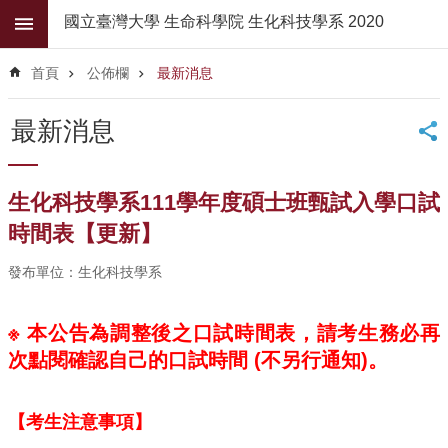
跳到主要內容區塊
國立臺灣大學 生命科學院 生化科技學系 2020
進
階
首頁
公佈欄
最新消息
搜
尋
最新消息
公
佈
欄
生化科技學系111學年度碩士班甄試入學口試
學
時間表【更新】
系
簡
發布單位：生化科技學系
介
系
※
本公告為調整後之口試時間表，請考生務必再
所
次點閱確認自己的口試時間
(不另行通知)。
師
資
【考生注意事項】
高