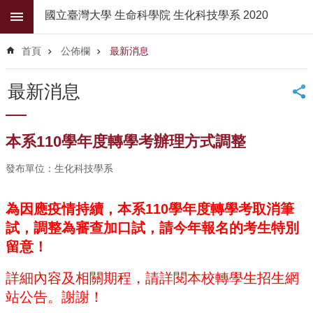
跳到主要內容區塊
國立臺灣大學 生命科學院 生化科技學系 2020
進
階
首頁
公佈欄
最新消息
搜
尋
最新消息
公
佈
欄
本系110學年度轉學考辦理方式調整
學
發布單位：生化科技學系
系
簡
介
為因應疫情持續，本系110學年度轉學考取消筆
試，調整為審查加口試，請今年報名的考生特別
系
所
留意！
師
資
詳細內容及相關期程，請詳閱本校轉學生招生網
站公告。謝謝！
高