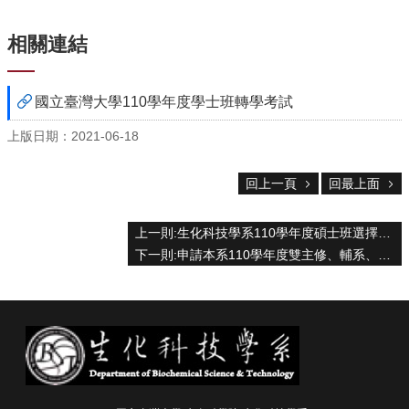
中
生
相關連結
專
區
大
國立臺灣大學110學年度學士班轉學考試
學
部
上版日期：2021-06-18
碩
回上一頁
回最上面
博
士
班
上一則:生化科技學系110學年度碩士班選擇指導教授分發結果(更新)
下一則:申請本系110學年度雙主修、輔系、跨校輔系繳交審查資料方式變動
系
友
會
動
態
常
用