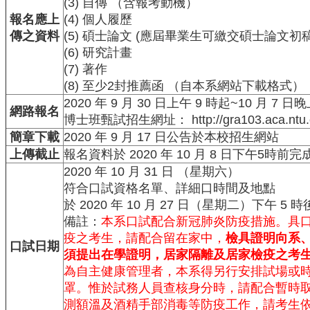
(3) 自傳 （含報考動機）
中
生
報名應上
(4) 個人履歷
專
傳之資料
(5) 碩士論文 (應屆畢業生可繳交碩士論文初
區
(6) 研究計畫
(7) 著作
大
(8) 至少2封推薦函 （自本系網站下載格式）
學
部
2020 年 9 月 30 日上午 9 時起~10 月 7
網路報名
博士班甄試招生網址：
http://gra103.aca.ntu
碩
簡章下載
2020 年 9 月 17 日公告於本校招生網站
博
上傳截止
報名資料於 2020 年 10 月 8 日下午5時前
士
2020 年 10 月 31 日 （星期六）
班
符合口試資格名單、詳細口時間及地點
系
於 2020 年 10 月 27 日（星期二）下午 5
友
備註：
本系口試配合新冠肺炎防疫措施。具
會
疫之考生，請配合留在家中，
檢具證明向系
動
口試日期
須提出在學證明，居家隔離及居家檢疫之考
態
為自主健康管理者，本系得另行安排試場或
常
罩。惟於試務人員查核身分時，請配合暫時
用
測額溫及酒精手部消毒等防疫工作，請考生依