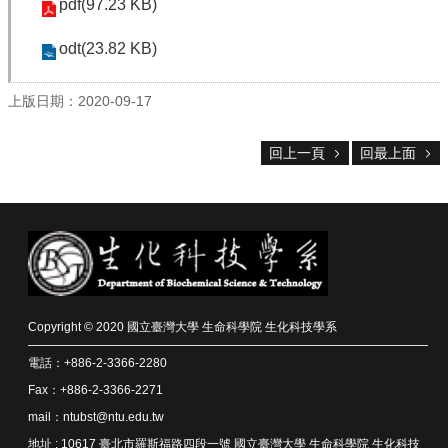
pdf(97.23 KB)
院
首
odt(23.82 KB)
頁
網
上版日期：2020-09-17
站
導
覽
回上一頁
回最上面
聯
絡
資
訊
English
公
佈
Copyright © 2020 國立臺灣大學 生命科學院 生化科技學系
欄
電話：+886-2-3366-2280
學
Fax：+886-2-3366-2271
系
mail：ntubst@ntu.edu.tw
簡
介
地址 : 10617 臺北市羅斯福路四段一號 國立臺灣大學 生命科學院 生化科技