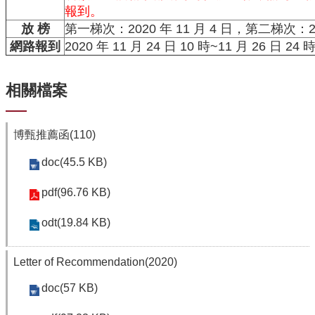
資
報到。
源
放 榜
第一梯次：2020 年 11 月 4 日，第二梯次：202
下
網路報到
2020 年 11 月 24 日 10 時~11 月 26 
載
中
心
相關檔案
捐
款
博甄推薦函(110)
專
區
doc(45.5 KB)
回
pdf(96.76 KB)
首
頁
odt(19.84 KB)
臺
大
Letter of Recommendation(2020)
首
頁
doc(57 KB)
生
科