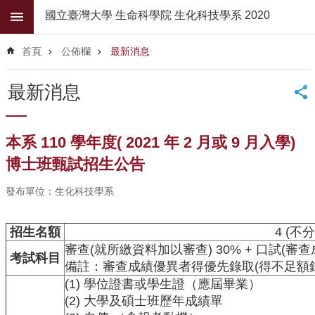
跳到主要內容區塊
國立臺灣大學 生命科學院 生化科技學系 2020
進
階
首頁
公佈欄
最新消息
搜
尋
最新消息
公
佈
欄
本系 110 學年度( 2021 年 2 月或 9 月入學)
學
博士班甄試招生公告
系
簡
發布單位：生化科技學系
介
招生名額
4 (不
系
所
審查(就所繳資料加以審查) 30% + 口試(審
考試科目
師
備註：審查成績優異者得優先錄取(得不足額
資
(1) 學位證書或學生證（應屆畢業）
(2) 大學及碩士班歷年成績單
高