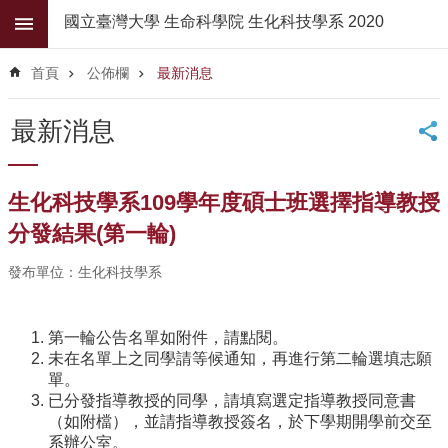
跳到主要內容區塊
國立臺灣大學 生命科學院 生化科技學系 2020
進
階
首頁
公佈欄
最新消息
搜
尋
最新消息
公
佈
欄
生化科技學系109學年度碩士班選擇指導教授
學
分發結果(第一輪)
系
簡
發布單位：生化科技學系
介
系
第一輪公告名單如附件，請點閱。
所
未在名單上之同學請等候通知，再進行第二輪選填志願
師
單。
資
已分發指導教授的同學，請填寫選定指導教授同意書
（如附檔），並請指導教授簽名，於下學期開學前交至
高
系辦公室。