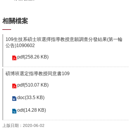
中
生
專
區
相關檔案
大
學
109生技系碩士班選擇指導教授意願調查分發結果(第一輪
部
公告)1090602
碩
pdf(258.26 KB)
博
士
班
碩博班選定指導教授同意書109
系
pdf(510.07 KB)
友
會
doc(33.5 KB)
動
態
odt(14.28 KB)
常
用
上版日期：2020-06-02