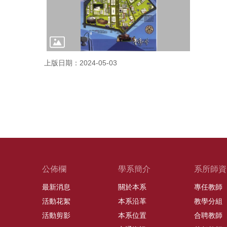
上版日期：2024-05-03
公佈欄
學系簡介
系所師資
最新消息
關於本系
專任教師
活動花絮
本系沿革
教學分組
活動剪影
本系位置
合聘教師