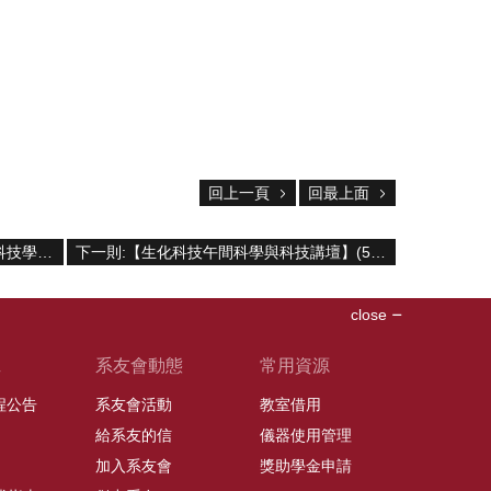
回上一頁
回最上面
上一則:[教師徵聘] 國立臺灣大學生化科技學系誠徵營養科學領域專任教師
下一則:【生化科技午間科學與科技講壇】(5/3/2024)吳亭穎博士-「How to cope with stress- a lesson learned from plants」
close
班
系友會動態
常用資源
課程公告
系友會活動
教室借用
給系友的信
儀器使用管理
加入系友會
獎助學金申請