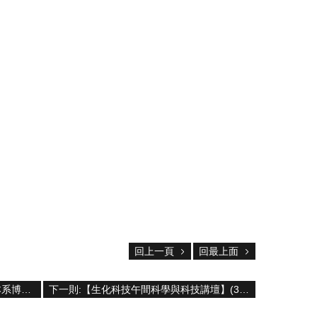
回上一頁
回最上面
上一則:113 學年度(2024年9月入學)本系博士班招生公告
下一則:【生化科技午間科學與科技講壇】(3/15/2024) 保瑞藥業 徵才趨勢講座