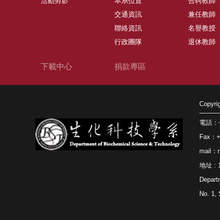
活動剪影
本系位置
合聘教師
交通資訊
兼任教師
聯絡資訊
名譽教授
行政團隊
退休教師
下載中心
捐款專區
Copy
電話：+8
Fax：+8
mail：n
地址 
Depart
No. 1, 