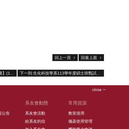
回上一頁
回最上面
上一則:【生化科技午間科學與科技講壇】(11/10/2023) 阮大同博士 -「從實驗室到病毒檢驗和製造」
下一則:生化科技學系113學年度碩士班甄試入學口試時間表
close
班
系友會動態
常用資源
課程公告
系友會活動
教室借用
給系友的信
儀器使用管理