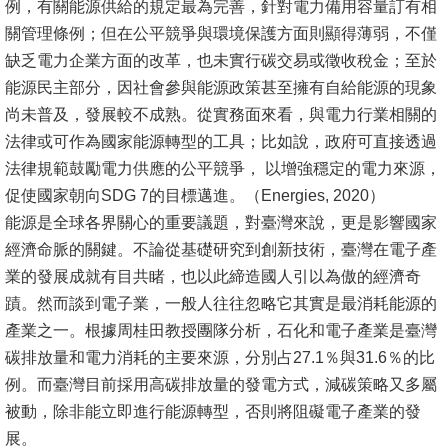
例，有關能源供給的規定最為完善，針對電力備用容量訂有相
書
關管理條例；但在公平競爭與環境保護方面則顯得薄弱，不僅
館
缺乏電力企業方面的改革，也未實行碳交易或徵收稅金；至於
能源民主部分，因社會參與能源政策甚至擁有自給能源的現象
回
尚未普及，發展較不成熟。從實務面來看，與電力行業相關的
首
法律或可作為國家能源轉型的工具；比如說，政府可直接透過
頁
法律規範鼓勵電力供應的公平競爭， 以增強穩定的電力來源，
促使國家朝向SDG 7的目標邁進。（Energies, 2020）
臺
能源是全球各界關心的重要議題，對臺灣來說，更是影響國家
大
經濟命脈的關鍵。不論從基礎研究到創新技術，臺灣在電子產
首
業的發展成就有目共睹，也以此締造國人引以為傲的經濟奇
頁
蹟。然而談到電子業，一般人往往忽略它其實是最消耗能源的
網
產業之一。根據周桂田教授團隊分析，石化和電子產業是臺灣
站
碳排放量和電力消耗的主要來源，分別占27.1％與31.6％的比
導
例。而臺灣目前採用高碳排放量的發電方式，減碳策略又多屬
覽
被動，除非能立即進行能源轉型，否則將阻礙電子產業的發
展。