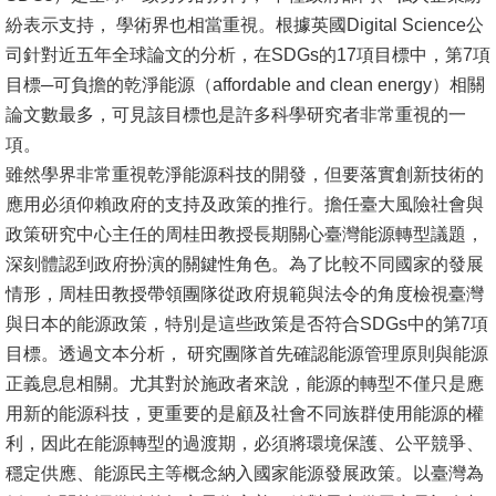
文
紛表示支持， 學術界也相當重視。根據英國Digital Science公
件
司針對近五年全球論文的分析，在SDGs的17項目標中，第7項
目標─可負擔的乾淨能源（affordable and clean energy）相關
心
論文數最多，可見該目標也是許多科學研究者非常重視的一
輔
項。
&
雖然學界非常重視乾淨能源科技的開發，但要落實創新技術的
學
應用必須仰賴政府的支持及政策的推行。擔任臺大風險社會與
輔
政策研究中心主任的周桂田教授長期關心臺灣能源轉型議題，
深刻體認到政府扮演的關鍵性角色。為了比較不同國家的發展
捐
情形，周桂田教授帶領團隊從政府規範與法令的角度檢視臺灣
款
與日本的能源政策，特別是這些政策是否符合SDGs中的第7項
教
目標。透過文本分析， 研究團隊首先確認能源管理原則與能源
研
正義息息相關。尤其對於施政者來說，能源的轉型不僅只是應
資
用新的能源科技，更重要的是顧及社會不同族群使用能源的權
源
利，因此在能源轉型的過渡期，必須將環境保護、公平競爭、
與
穩定供應、能源民主等概念納入國家能源發展政策。以臺灣為
圖