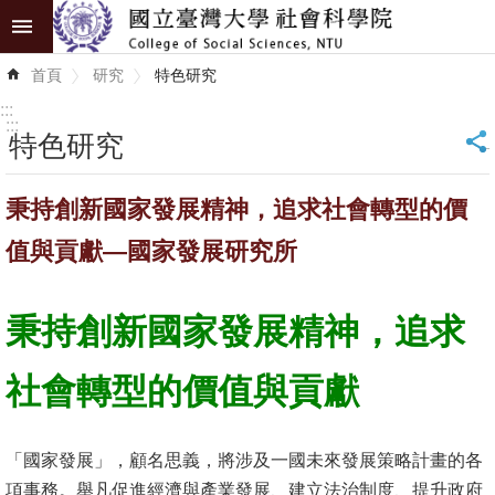
跳到主要內容區塊
進
首頁
研究
特色研究
階
搜
:::
尋
:::
特色研究
_
認
秉持創新國家發展精神，追求社會轉型的價
識
學
值與貢獻—國家發展研究所
院
學
秉持創新國家發展精神，追求
術
單
社會轉型的價值與貢獻
位
研
「國家發展」，顧名思義，將涉及一國未來發展策略計畫的各
究
項事務。舉凡促進經濟與產業發展、建立法治制度、提升政府