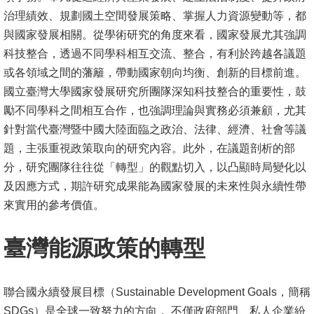
治理績效、規劃國土空間發展策略、掌握人力資源變動等，都
消
與國家發展相關。從學術研究的角度來看，國家發展尤其強調
息
科技整合，透過不同學科相互交流、整合，有利於跨越各議題
公
或各領域之間的藩籬，帶動國家朝向均衡、創新的目標前進。
告
國立臺灣大學國家發展研究所團隊深知科技整合的重要性，鼓
勵不同學科之間相互合作，也強調理論與實務必須兼顧，尤其
國
針對當代臺灣暨中國大陸面臨之政治、法律、經濟、社會等議
際
題，主張重視政策取向的研究內容。此外，在議題剖析的部
化
分，研究團隊往往從「轉型」的觀點切入，以凸顯時局變化以
高
及因應方式，期許研究成果能為國家發展的未來性與永續性帶
教
來實用的參考價值。
深
耕
臺灣能源政策的轉型
辦
法
聯合國永續發展目標（Sustainable Development Goals，簡稱
及
SDGs）是全球一致努力的方向， 不僅政府部門、私人企業紛