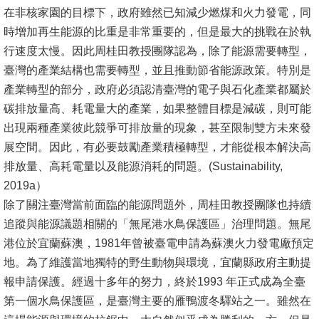
English
在非核家園的目標下，政府雖然已知減少燃煤和火力發電，同
時增加再生能源的比重是非常重要的，但是最大的挑戰在於執
心
行速度太慢。因此周桂田教授團隊認為，除了能源需要轉型，
輔
臺灣的產業結構也需要轉型，並且推動節省能源政策。特別是
專
產業轉型的部分，政府必須認清臺灣的電子與石化產業都屬於
區
碳排放量高、耗電量大的產業，如果整體目標是減碳，則可能
facebook
出現兩種產業彼此競爭可排放量的現象，甚至限制雙方未來發
展空間。因此，有必要鼓勵產業積極轉型，才能從根本解決高
排放量、高耗電量以及能源消耗的問題。(Sustainability,
2019a）
除了關注臺灣當前面臨的能源問題外，周桂田教授團隊也持續
追蹤與能源議題相關的「無尾港水鳥保護區」治理問題。無尾
港位於宜蘭蘇澳，1981年曾被臺電申請為蘇澳火力發電廠預定
地。為了維護當地獨特的野生動物與環境，宜蘭縣政府主動提
報申請保護。經過十多年的努力，終於1993 年正式成為全臺
第一個水鳥保護區，是臺灣主要的雁鴨渡冬驛站之一。雖然在