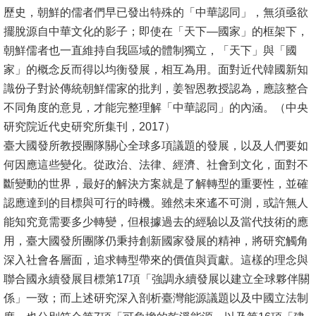
歷史，朝鮮的儒者們早已發出特殊的「中華認同」，無須亟欲
擺脫源自中華文化的影子；即使在「天下—國家」的框架下，
朝鮮儒者也一直維持自我區域的體制獨立，「天下」與「國
家」的概念反而得以均衡發展，相互為用。面對近代韓國新知
識份子對於傳統朝鮮儒家的批判，姜智恩教授認為，應該整合
不同角度的意見，才能完整理解「中華認同」的內涵。（中央
研究院近代史研究所集刊，2017）
臺大國發所教授團隊關心全球多項議題的發展，以及人們要如
何因應這些變化。從政治、法律、經濟、社會到文化，面對不
斷變動的世界，最好的解決方案就是了解轉型的重要性，並確
認應達到的目標與可行的時機。雖然未來遙不可測，或許無人
能知究竟需要多少轉變，但根據過去的經驗以及當代技術的應
用，臺大國發所團隊仍秉持創新國家發展的精神，將研究觸角
深入社會各層面，追求轉型帶來的價值與貢獻。這樣的理念與
聯合國永續發展目標第17項「強調永續發展以建立全球夥伴關
係」一致；而上述研究深入剖析臺灣能源議題以及中國立法制