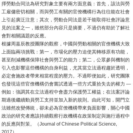
擇勞動合同法為研究對象主要有兩方面意義：首先，該法與勞
工雇傭密切相關，而與勞工有關的官僚機構行為往往能在社會
上引起廣泛注意；其次，勞動合同法是若干能取得社會評論意
見的法案之一，雖然部分內容只是摘要，不過仍有助於了解社
會對相關議題的反應。
根據周嘉辰教授團隊的觀察，中國與勞動相關的官僚機構大致
上面臨兩項挑戰：第一，市場化的壓力迫使其轉移原有功能，
甚至削減機構保障社會與勞工的能力；第二，公眾參與機制的
引入也影響這些機構的自身利益，尤其當立法過程趨於透明，
必定會施政者帶來相當程度的壓力。不過即便如此，研究團隊
也發現這些官僚機構仍會嘗試透過一些方式重拾失去的權力 —
例如：強調其在立法過程中會盡力保護勞工權益；在法案評論
期過後繼續動員勞工支持並加入新的規則。由此可知，開門立
法雖然改變傳統，卻未必為官僚機構帶來負面影響，關心中國
政治的研究者應該持續觀察行政機構在政策制定與施行過程中
的反應與對策。（Journal of Chinese Political Science,
2017）