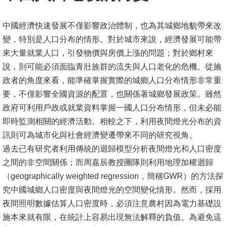
中國經濟快速發展不僅影響政治體制，也為其城鄉地貌帶來改
變，特別是人口分布的情形。對於城市來說，經濟發展可能帶
來大量就業人口，引發物價與房價上漲的問題；對於鄉村來
說，則可能必須面臨青壯族群的流失與人口老化的危機。從施
政者的角度來看，能準確掌握實際的城鄉人口分布情形非常重
要，不僅影響全國資源的配置，也關係著城鄉發展政策。雖然
政府可利用戶政或就業資料掌握一國人口分布情形，但未必能
即時監測相關的經濟活動。相較之下，利用夜間燈光分布的資
訊則可為城市化與社會經濟變遷帶來不同的研究視角。
過去已有研究者利用傳統的迴歸模型分析夜間燈光和人口密度
之間的非空間關係；而周嘉辰教授團隊則利用地理加權迴歸
（geographically weighted regression，簡稱GWR）的方法探
究中國城鄉人口密度與夜間燈光的空間變化情形。然而，採用
夜間照明數據估算人口密度時，必須注意農村因為電力基礎設
施本來就有限，在統計上容易出現無法解釋的負值。為避免這