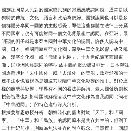
國族認同是人民對於國家或民族的歸屬感或認同感，通常是以
獨特的傳統、文化、語言和政治為依歸。國族認同也可以是多
個群體分享同一國族的主觀感覺，即使這些群體在法律上分屬
不同國家，仍有可能對同一個文化背景產生認同。在亞洲，最
明顯的例子就是東亞各國對中華文化的認同。許多人認為中
國、日本、韓國同屬東亞文化圈，深受中華文化影響，故又稱
為「漢字文化圈」或「儒學文化圈」。十九世紀隨著西風東
漸，民亞洲國族認同的轉型 族主義的概念擴及亞洲，日本與韓
國逐漸興起「去中國化」或「去漢化」的聲浪，政府頒布的一
連串法令也被視為是加速其脫離中華文化影響的推手。對於這
樣的趨勢與影響，學界有不同的看法與解讀。臺大國發所副教
授姜智恩也針對韓國朝鮮儒者以中華文化作為自我認同（簡稱
「中華認同」）的特色進行深入剖析。
根據姜智恩教授分析，朝鮮時代的儒者對於「天下」和「國
家」、「中華」和「民族」的認同原本是共存共生的，但到了
二十世紀前後，則轉為無法並存的對立觀念。但事實上，回顧