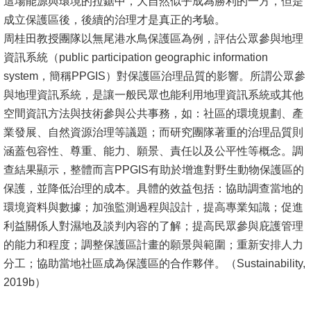
這場能源與環境的拉鋸中，大自然似乎成為勝利的一方，但是
成立保護區後，後續的治理才是真正的考驗。
周桂田教授團隊以無尾港水鳥保護區為例，評估公眾參與地理
資訊系統（public participation geographic information
system，簡稱PPGIS）對保護區治理品質的影響。所謂公眾參
與地理資訊系統，是讓一般民眾也能利用地理資訊系統或其他
空間資訊方法與技術參與公共事務，如：社區的環境規劃、產
業發展、自然資源治理等議題；而研究團隊著重的治理品質則
涵蓋包容性、尊重、能力、願景、責任以及公平性等概念。調
查結果顯示，整體而言PPGIS有助於增進對野生動物保護區的
保護，並降低治理的成本。具體的效益包括：協助調查當地的
環境資料與數據；加強監測過程與設計，提高專業知識；促進
利益關係人對濕地及談判內容的了解；提高民眾參與庇護管理
的能力和程度；調整保護區計畫的願景與範圍；重新安排人力
分工；協助當地社區成為保護區的合作夥伴。（Sustainability,
2019b）