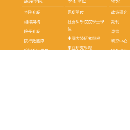
認識學院
學術單位
研究
本院介紹
系所單位
政策研究
組織架構
社會科學院院學士學
期刊
位
院長介紹
專書
中國大陸研究學程
院行政團隊
研究中心
東亞研究學程
院辦公室成員
特色研究
頤賢講座
榮譽事蹟
研究團隊
在職專班
場地租借
聯絡我們
捐款
教研資源與圖書館
學生實習
如何捐款
教室設備使用說明
實習資訊
Qualtrics問卷調查平
實習週活動
台
式