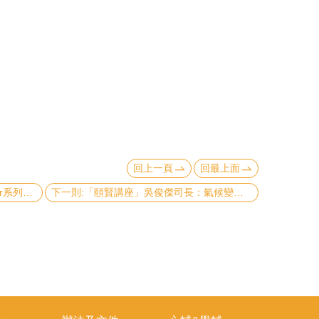
回上一頁
回最上面
上一則:【活動報導】社科院NTU Peer系列講座專欄第二場：情緒急轉彎
下一則:「頤賢講座」吳俊傑司長：氣候變遷科學-關鍵報告-2021.04.08