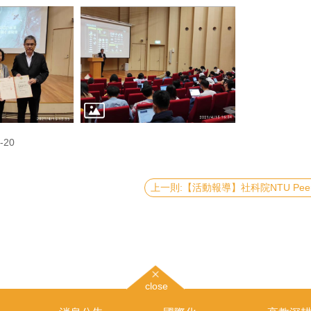
-20
close