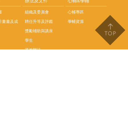
耕
辦法及文件
心輔&學輔
書
組織及委員會
心輔專區
計畫書及成
聘任升等及評鑑
學輔資源
獎勵補助與講座
學生
其他辦法
文件下載
會議紀錄