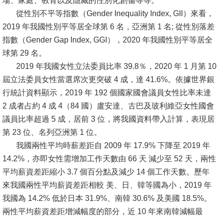
場、家庭、教育以及隱藏的性別化創傷等等。
從性別不平等指數（Gender Inequality Index, GII）來看，
消
2019 年我國性別平等居全球第 6 名，亞洲第 1 名; 從性別落差
息
指數（Gender Gap Index, GGI），2020 年我國性別平等居全
公
球第 29 名。
告
2019 年我國女性立法委員比率 39.8％，2020 年 1 月第 10
屆立法委員女性當選席次更突破 4 成，達 41.6%。依據世界銀
國
行統計資料顯示，2019 年 192 個國家國會議員女性比率未達
際
2 成者占約 4 成 4（84 國）盧安達、古巴及玻利維亞女性國會
化
議員比率超過 5 成，居前 3 位，將我國資料帶入計算，表現居
高
第 23 位、名列亞洲第 1 位。
教
我國兩性平均時薪差距自 2009 年 17.9% 下降至 2019 年
深
14.2%，亦即女性需增加工作天數由 66 天 減少至 52 天，兩性
耕
平均薪資差距縮小 3.7 個百分點及減少 14 個工作天數。歷年
來我國兩性平均薪資差距相較 美、日、韓等國為小，2019 年
辦
我國為 14.2% 低於日本 31.9%、南韓 30.6% 及美國 18.5%。
法
兩性平均薪資差距增減幅度的部分，近 10 年來南韓減幅最
及