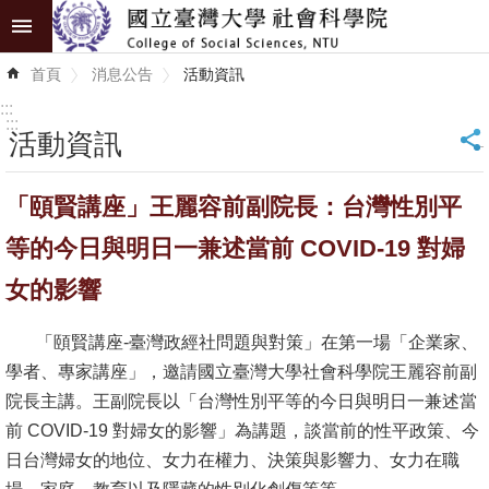
跳到主要內容區塊
進
首頁
消息公告
活動資訊
階
搜
:::
尋
:::
活動資訊
_
認
「頤賢講座」王麗容前副院長：台灣性別平
識
學
等的今日與明日一兼述當前 COVID-19 對婦
院
女的影響
學
「頤賢講座-臺灣政經社問題與對策」在第一場「企業家、
術
學者、專家講座」，邀請國立臺灣大學社會科學院王麗容前副
單
院長主講。王副院長以「台灣性別平等的今日與明日一兼述當
位
前 COVID-19 對婦女的影響」為講題，談當前的性平政策、今
研
日台灣婦女的地位、女力在權力、決策與影響力、女力在職
究