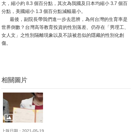
大，縮小約 8.3 個百分點，其次為我國及日本均縮小 3.7 個百
文
分點，美國縮小 1.3 個百分點減幅最小。
件
最後，副院長帶我們進一步去思辨，為何台灣的生育率是
心
世界倒數？台灣高等教育投資的性別落差、仍存在「男理工、
輔
女人文」之性別隔離現象以及不該被忽似的隱藏的性別化創
&
傷。
學
輔
捐
相關圖片
款
教
研
資
源
與
上版日期：2021-05-19
圖